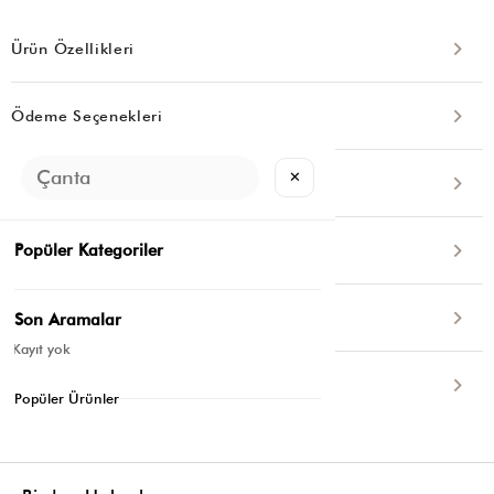
Ürün Özellikleri
Ödeme Seçenekleri
✕
Para Puan
Popüler Kategoriler
İade ve Değişim
Kargo Bilgileri
Son Aramalar
Kayıt yok
İletişim
Popüler Ürünler