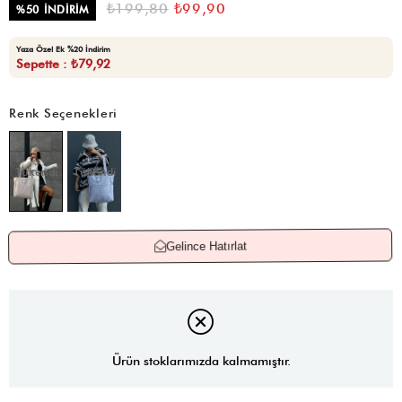
₺199,80
₺99,90
%
50
İNDIRIM
Yaza Özel Ek %20 İndirim
Sepette : ₺79,92
Renk Seçenekleri
Tükendi
Tükendi
Gelince Hatırlat
Ürün stoklarımızda kalmamıştır.