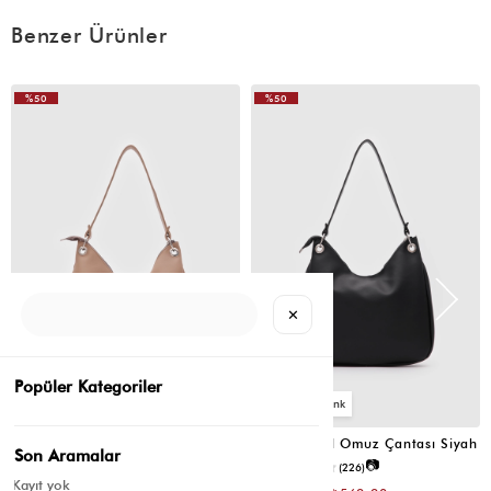
Benzer Ürünler
%50
%50
VIDEOLU
ÜRÜN
✕
Popüler Kategoriler
6
6
Valerie Oval Omuz Çantası Vizon
Valerie Oval Omuz Çantası Siyah
Son Aramalar
📷
📷
3.4
(12)
4.2
(226)
Kayıt yok