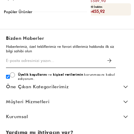
₺1.139,80
₺1.139,80
₺569,90
₺569,90
Seçili Ürünlerde Ek %30 İndirim
Yaza Özel Ek %20 İndirim
Sepette : ₺398,93
Sepette : ₺455,92
Popüler Ürünler
Bizden Haberler
Haberlerimiz, özel tekliflerimiz ve favori stillerimiz hakkında ilk siz
bilgi sahibi olun
Üyelik koşullarını
ve
kişisel verilerimin
korunmasını kabul
ediyorum.
Öne Çıkan Kategorilerimiz
Müşteri Hizmetleri
Kurumsal
Yardıma mı ihtiyacın var?