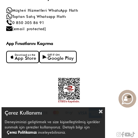
Müşteri Hizmetleri WhatsApp Hattı
Toptan Satış Whatsapp Hattı
0 850 305 86 91
[email protected]
App Fırsatlarını Kaçırma
Download on the
GET IT ON
App Store
Google Play
Çerez Kullanımı
Deneyiminizi geliştirmek ve size kişiselleştirilmiş içerikler
sunmak için çerezler kullanıyoruz. Detaylı bilgi için
Çerez Politikamızı
inceleyebilirsiniz.
© Shule. All right reserved.