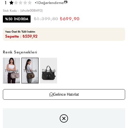
📷
1
1
Değerlendirme
(shule008493)
Stok Kodu
₺1.399,80
₺699,90
%
50
İNDIRIM
Yaza Özel Ek %20 İndirim
Sepette : ₺559,92
Renk Seçenekleri
Tükendi
Tükendi
Tükendi
Gelince Hatırlat