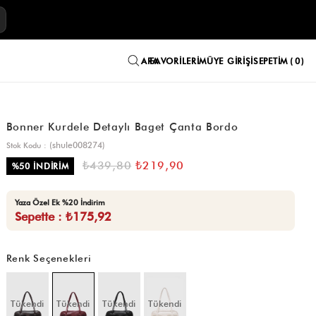
E
FAVORILERIM
ÜYE GIRIŞI
SEPETIM
0
Bonner Kurdele Detaylı Baget Çanta Bordo
(shule008274)
Stok Kodu
₺439,80
₺219,90
%
50
İNDIRIM
Yaza Özel Ek %20 İndirim
Sepette : ₺175,92
Renk Seçenekleri
Tükendi
Tükendi
Tükendi
Tükendi