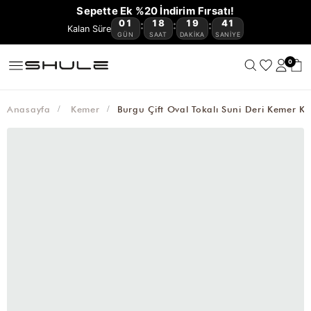
YENİ
CÜZDAN
ÇOK
VE
OMUZ
ÇAPRAZ
BAGET
HASIR
KANVAS
AVANTAJLI
Sepette Ek %20 İndirim Fırsatı!
GELENLER
VE
KEMER
AKSESUAR
SATANLAR
SEYAHAT
ÇANTASI
ÇANTA
ÇANTA
ÇANTA
ÇANTA
ÜRÜNLER
01
18
19
41
:
:
:
🔥
KARTLIKLAR
ÇANTASI
GÜN
SAAT
DAKIKA
SANIYE
0
Anasayfa
Kemer
Burgu Çift Oval Tokalı Suni Deri Kemer K