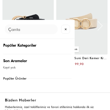
✕
Popüler Kategoriler
4
4
Oval Tokalı Klasik Suni Deri Kemer Siyah
Uzun Tokalı Suni Deri Kemer Krem
Son Aramalar
₺399,80
₺399,80
₺199,90
₺199,90
Kayıt yok
Popüler Ürünler
Bizden Haberler
Haberlerimiz, özel tekliflerimiz ve favori stillerimiz hakkında ilk siz