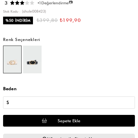
📷
3
1
Değerlendirme
(shule008423)
Stok Kodu
₺399,80
₺199,90
%
50
İNDIRIM
Renk Seçenekleri
Beden