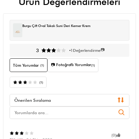
Ürün Değerlendirmeleri
Burgu Çift Oval Tokalı Suni Deri Kemer Krem
📷
3
1
Değerlendirme
📷 Fotoğraflı Yorumlar
Tüm Yorumlar
(1)
(1)
(1)
Önerilen Sıralama
(0)