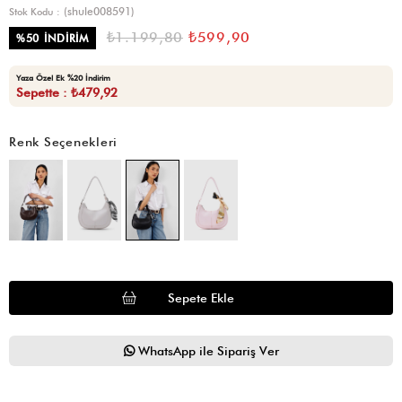
(shule008591)
Stok Kodu
₺1.199,80
₺599,90
%
50
İNDIRIM
Yaza Özel Ek %20 İndirim
Sepette : ₺479,92
Renk Seçenekleri
WhatsApp ile Sipariş Ver