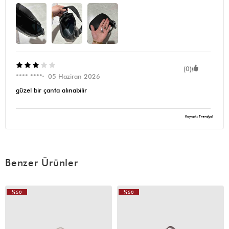
(0)
**** ****
05 Haziran 2026
güzel bir çanta alınabilir
Kaynak: Trendyol
Benzer Ürünler
%50
%50