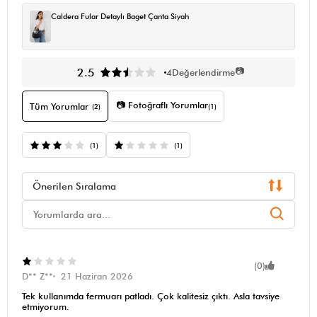
Caldera Fular Detaylı Baget Çanta Siyah
📷
2.5
4
Değerlendirme
📷 Fotoğraflı Yorumlar
Tüm Yorumlar
(2)
(1)
(1)
(1)
Önerilen Sıralama
(0)
D** Z**
21 Haziran 2026
Tek kullanımda fermuarı patladı. Çok kalitesiz çıktı. Asla tavsiye
etmiyorum.