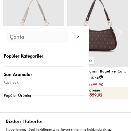
✕
Popüler Kategoriler
4
4
Farme Monogram Baget ve Çapraz Çanta Bej
Farme Monogram Baget ve Çapraz Çanta Kahverengi
Son Aramalar
📷
₺1.399,80
4.7
(5742)
₺699,90
Kayıt yok
₺1.399,80
₺699,90
Yaza Özel Ek %20 İndirim
Yaza Özel Ek %20 İndirim
Sepette : ₺559,92
Sepette : ₺559,92
Popüler Ürünler
Bizden Haberler
Haberlerimiz, özel tekliflerimiz ve favori stillerimiz hakkında ilk siz