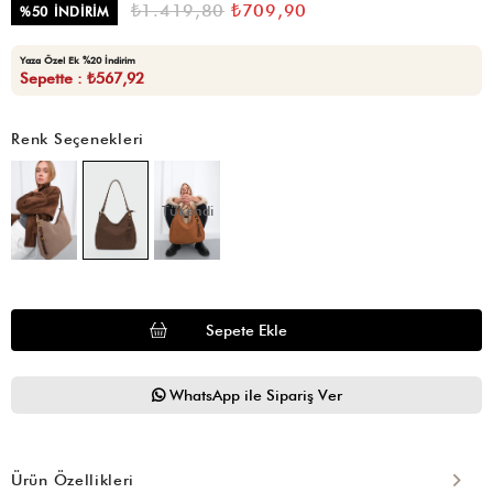
₺1.419,80
₺709,90
%
50
İNDIRIM
Yaza Özel Ek %20 İndirim
Sepette : ₺567,92
Renk Seçenekleri
Tükendi
WhatsApp ile Sipariş Ver
Ürün Özellikleri