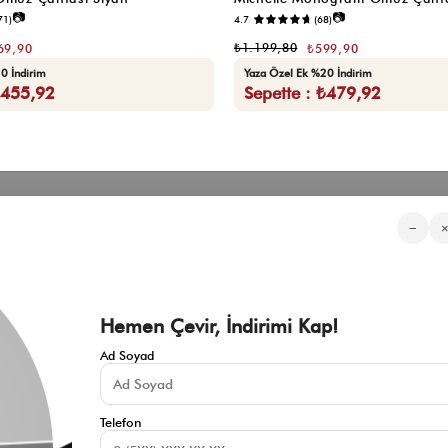
📷
📷
71)
4.7
(68)
₺1.199,80
69,90
₺599,90
0 İndirim
Yaza Özel Ek %20 İndirim
₺455,92
Sepette : ₺479,92
Kategorilerimiz
Müşteri Hizmetleri
Kurumsa
−
Sıkça Sorulan Sorular
Hakkımızd
Üyeliksiz Sipariş Takibi
Toptan Sat
Üyeliksiz Kolay İade
İnfluencer İ
KVKK Aydınlatma Metni
Blog
Çerez Politikası
Hemen Çevir, İndirimi Kap!
İade ve Değişim Şartları
Mesafeli Satış Sözleşmesi
Ad Soyad
İletişim
Gizlilik Politikası
Telefon