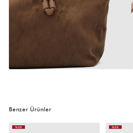
Benzer Ürünler
%50
%50