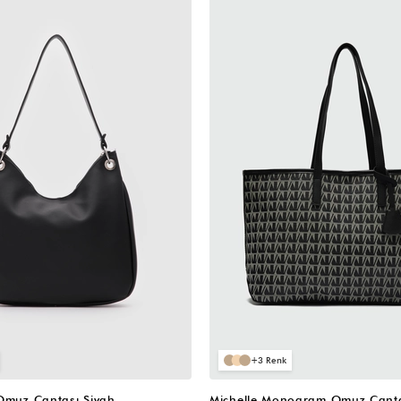
3
 Omuz Çantası Siyah
Michelle Monogram Omuz Çanta