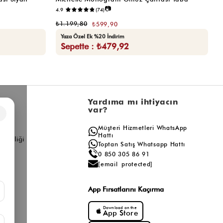
📷
4.9
(74)
₺
₺1.199,80
₺599,90
Yaza Özel Ek %20 İndirim
Sepette : ₺479,92
l
Yardıma mı ihtiyacın
var?
×
a
Müşteri Hizmetleri WhatsApp
ış
Hattı
ş Birliği
Toptan Satış Whatsapp Hattı
0 850 305 86 91
[email protected]
App Fırsatlarını Kaçırma
Download on the
App Store