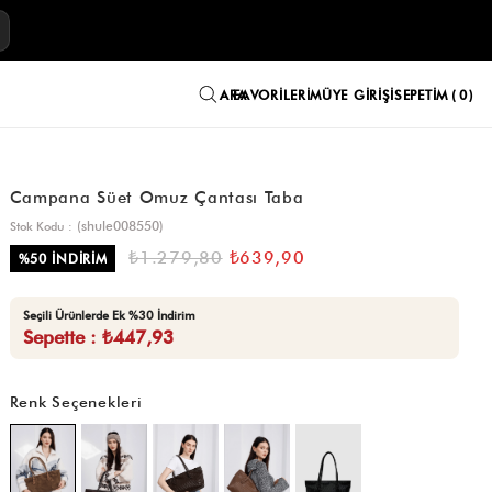
E
FAVORILERIM
ÜYE GIRIŞI
SEPETIM
0
Campana Süet Omuz Çantası Taba
(shule008550)
Stok Kodu
₺1.279,80
₺639,90
%
50
İNDIRIM
Seçili Ürünlerde Ek %30 İndirim
Sepette : ₺447,93
Renk Seçenekleri