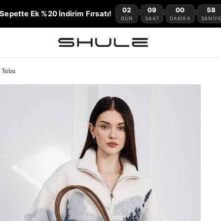
02
09
00
57
:
:
:
Sepette Ek %20 İndirim Fırsatı!
GÜN
SAAT
DAKIKA
SANIY
 Taba