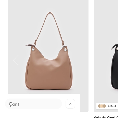
VIDEOLU
ÜRÜN
✕
6
6
Valerie Oval Omuz Çantası Vizon
Valerie Oval