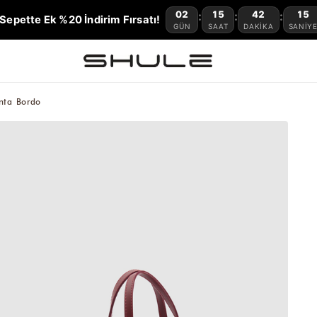
02
15
42
14
:
:
:
Sepette Ek %20 İndirim Fırsatı!
GÜN
SAAT
DAKIKA
SANIY
nta Bordo