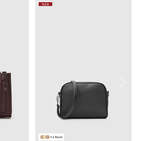
%50
4