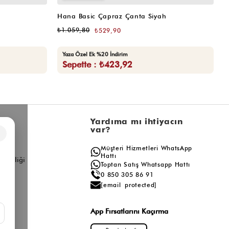
Hana Basic Çapraz Çanta Siyah
H
₺1.059,80
₺
₺529,90
Yaza Özel Ek %20 İndirim
Sepette : ₺423,92
l
Yardıma mı ihtiyacın
var?
×
a
Müşteri Hizmetleri WhatsApp
ış
Hattı
ş Birliği
Toptan Satış Whatsapp Hattı
0 850 305 86 91
[email protected]
App Fırsatlarını Kaçırma