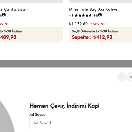
z Çanta Siyah
Miles Tote Bag Acı Kahve
📷
📷
4)
4.8
(84)
₺1.179,80
99,90
₺589,90
 Ek %30 İndirim
Seçili Ürünlerde Ek %30 İndirim
₺489,93
Sepette : ₺412,93
Kategorilerimiz
Müşteri Hizmetleri
Kurumsa
−
Sıkça Sorulan Sorular
Hakkımızd
Üyeliksiz Sipariş Takibi
Toptan Sat
Üyeliksiz Kolay İade
İnfluencer İ
KVKK Aydınlatma Metni
Blog
Çerez Politikası
Hemen Çevir, İndirimi Kap!
İade ve Değişim Şartları
Mesafeli Satış Sözleşmesi
Ad Soyad
İletişim
Gizlilik Politikası