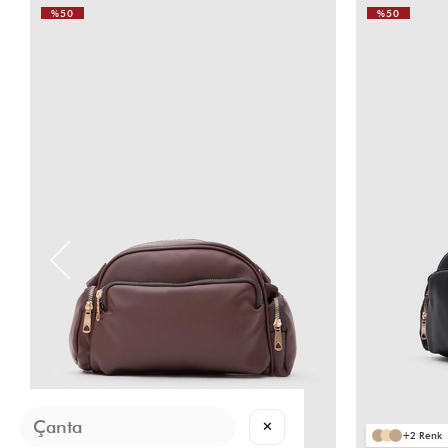
%50
%50
VIDEOLU
VIDEOLU
ÜRÜN
ÜRÜN
✕
2
2