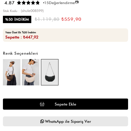
📷
4.87
15
Değerlendirme
(shule008599)
Stok Kodu
₺1.119,80
₺559,90
%
50
İNDIRIM
Yaza Özel Ek %20 İndirim
Sepette : ₺447,92
Renk Seçenekleri
WhatsApp ile Sipariş Ver