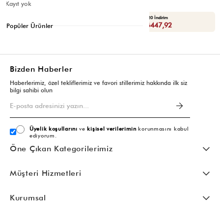
Kayıt yok
Yaza Özel Ek %20 İndirim
Yaza Özel Ek %20 İndirim
Sepette : ₺447,92
Sepette : ₺447,92
Popüler Ürünler
Bizden Haberler
−
×
Haberlerimiz, özel tekliflerimiz ve favori stillerimiz hakkında ilk siz
bilgi sahibi olun
Üyelik koşullarını
ve
kişisel verilerimin
korunmasını kabul
ediyorum.
Öne Çıkan Kategorilerimiz
Müşteri Hizmetleri
Kurumsal