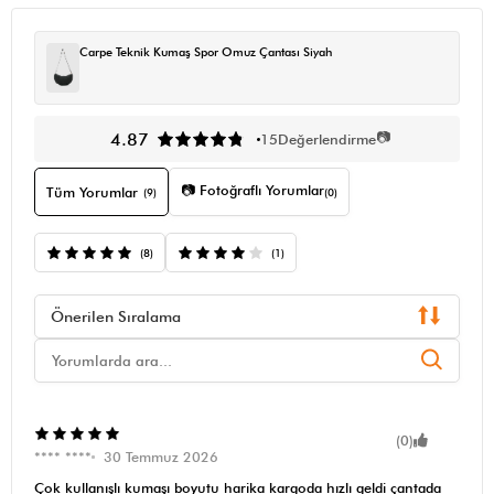
Carpe Teknik Kumaş Spor Omuz Çantası Siyah
📷
4.87
15
Değerlendirme
📷 Fotoğraflı Yorumlar
Tüm Yorumlar
(9)
(0)
(8)
(1)
Önerilen Sıralama
(0)
**** ****
30 Temmuz 2026
Çok kullanışlı kumaşı boyutu harika kargoda hızlı geldi çantada