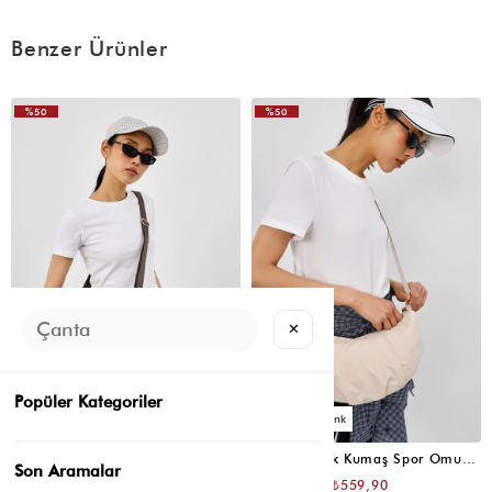
Kaliteli çok güzel hep burdan alıyorum artık çantalarımı zaten
Benzer Ürünler
%50
%50
✕
Popüler Kategoriler
3
3
Carpe Teknik Kumaş Spor Omuz Çantası Koyu Kahve
Carpe Teknik Kumaş Spor Omuz Çantası Krem
Son Aramalar
₺1.119,80
₺1.119,80
₺559,90
₺559,90