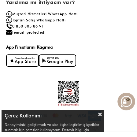
Yardıma mı ihtiyacın var?
Müşteri Hizmetleri WhatsApp Hattı
Toptan Satış Whatsapp Hattı
0 850 305 86 91
Hemen Çevir, İndirimi Kap!
[email protected]
Ad Soyad
App Fırsatlarını Kaçırma
Download on the
GET IT ON
App Store
Google Play
Telefon
KVKK Aydınlatması
'nı okudum. Kampanya ve yenilikler ile ilgili
bilgilendirme almayı kabul ediyorum.
Gönder ve Çevir
Çerez Kullanımı
Deneyiminizi geliştirmek ve size kişiselleştirilmiş içerikler
sunmak için çerezler kullanıyoruz. Detaylı bilgi için
Çerez Politikamızı
inceleyebilirsiniz.