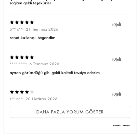
sağlam geldi teşekürler
(0)
ö** s**
21 Temmuz 2026
rahat kullanışlı begendim
(0)
**** ****
6 Temmuz 2026
aynen göründüğü gibi geldi kaliteli tavsiye ederim
(0)
s** p**
28 Haziran 2026
Kaliteli ama göründüğünden ufak.Cüzdan telefon anahtar
DAHA FAZLA YORUM GÖSTER
doluyor.
Kaynak: Trendyol
(0)
G** C**
09 Mayıs 2026