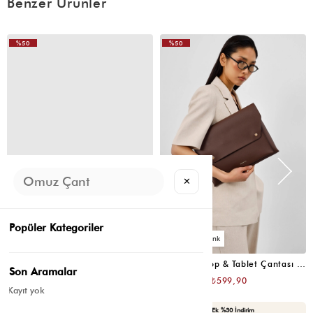
Benzer Ürünler
%50
%50
VIDEOLU
VIDEOLU
ÜRÜN
ÜRÜN
✕
Popüler Kategoriler
3
3
Frame Laptop & Tablet Çantası Krem
Frame Laptop & Tablet Çantası Kahve
Son Aramalar
₺1.199,80
₺1.199,80
₺599,90
₺599,90
Kayıt yok
Seçili Ürünlerde Ek %30 İndirim
Seçili Ürünlerde Ek %30 İndirim