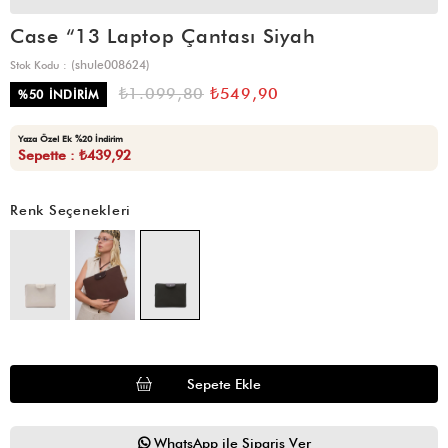
Case “13 Laptop Çantası Siyah
(shule008624)
Stok Kodu
₺1.099,80
₺549,90
%
50
İNDIRIM
Yaza Özel Ek %20 İndirim
Sepette : ₺439,92
Renk Seçenekleri
WhatsApp ile Sipariş Ver