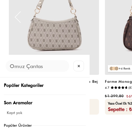
✕
4
4
Farme Monogram Baget ve Çapraz Çanta Bej
Popüler Kategoriler
4.7
(5
₺1.399,80
₺699,90
₺1.399,80
₺6
Son Aramalar
Yaza Özel Ek %20 İndirim
Yaza Özel Ek %2
Sepette : ₺559,92
Sepette : 
Kayıt yok
Popüler Ürünler