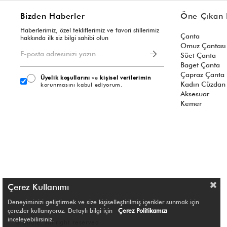
Bizden Haberler
Öne Çıkan 
Haberlerimiz, özel tekliflerimiz ve favori stillerimiz
Çanta
hakkında ilk siz bilgi sahibi olun
Omuz Çantası
Süet Çanta
Baget Çanta
Çapraz Çanta
Üyelik koşullarını
ve
kişisel verilerimin
Kadın Cüzdan
korunmasını kabul ediyorum.
Aksesuar
Kemer
Çerez Kullanımı
Deneyiminizi geliştirmek ve size kişiselleştirilmiş içerikler sunmak için
çerezler kullanıyoruz. Detaylı bilgi için
Çerez Politikamızı
inceleyebilirsiniz.
© Shule. All right reserved.