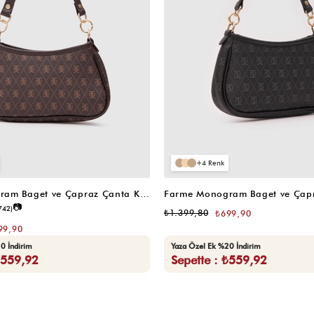
4
Farme Monogram Baget ve Çapraz Çanta Kahverengi
📷
742)
₺1.399,80
₺699,90
99,90
0 İndirim
Yaza Özel Ek %20 İndirim
₺559,92
Sepette : ₺559,92