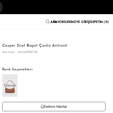
E
FAVORILERIM
ÜYE GIRIŞI
SEPETIM
0
Casper Süet Baget Çanta Antrasit
(shule008218)
Stok Kodu
Renk Seçenekleri
Tükendi
Gelince Hatırlat