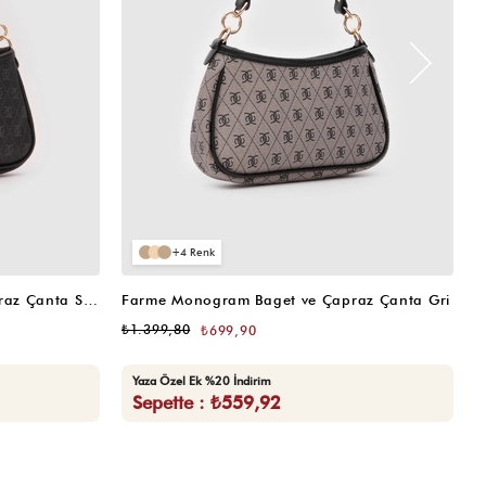
4
Farme Monogram Baget ve Çapraz Çanta Siyah
Farme Monogram Baget ve Çapraz Çanta Gri
W
₺1.399,80
₺
₺699,90
Yaza Özel Ek %20 İndirim
Sepette : ₺559,92