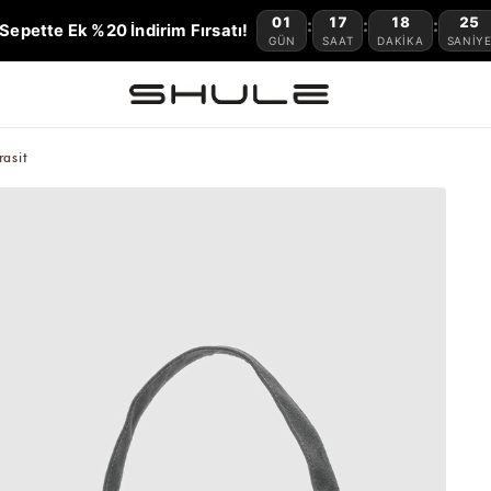
01
17
18
24
:
:
:
Sepette Ek %20 İndirim Fırsatı!
GÜN
SAAT
DAKIKA
SANIY
asit