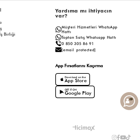
l
Yardıma mı ihtiyacın
var?
a
Müşteri Hizmetleri WhatsApp
ış
Hattı
ş Birliği
Toptan Satış Whatsapp Hattı
0 850 305 86 91
[email protected]
App Fırsatlarını Kaçırma
Download on the
App Store
GET IT ON
Google Play