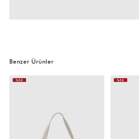
Benzer Ürünler
%50
%50