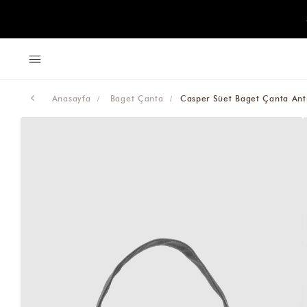
Anasayfa
Baget Çanta
Casper Süet Baget Çanta Antr