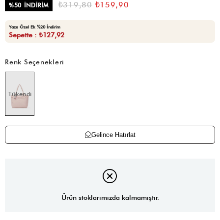
₺319,80
₺159,90
%
50
İNDIRIM
Yaza Özel Ek %20 İndirim
Sepette : ₺127,92
Renk Seçenekleri
Tükendi
Gelince Hatırlat
Ürün stoklarımızda kalmamıştır.