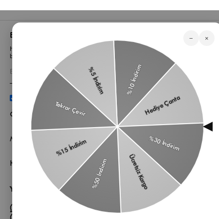
Bizden Haberler
−
×
Haberlerimiz, özel tekliflerimiz ve favori stillerimiz hakkında ilk siz
bilgi sahibi olun
Üyelik koşullarını
ve
kişisel verilerimin
korunmasını kabul
ediyorum.
Öne Çıkan Kategorilerimiz
Müşteri Hizmetleri
Kurumsal
Yardıma mı ihtiyacın var?
Müşteri Hizmetleri WhatsApp Hattı
Toptan Satış Whatsapp Hattı