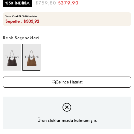
₺759,80
₺379,90
%
50
İNDIRIM
Yaza Özel Ek %20 İndirim
Sepette : ₺303,92
Renk Seçenekleri
Tükendi
Tükendi
Gelince Hatırlat
Ürün stoklarımızda kalmamıştır.