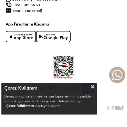
0 850 305 86 91
[email protected]
App Fırsatlarını Kaçırma
Download on the
GET IT ON
App Store
Google Play
Çerez Kullanımı
Deneyiminizi geliştirmek ve size kişiselleştirilmiş içerikler
sunmak için çerezler kullanıyoruz. Detaylı bilgi için
Çerez Politikamızı
inceleyebilirsiniz.
© Shule. All right reserved.