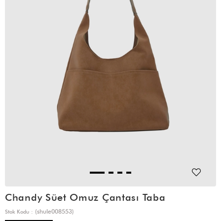
Chandy Süet Omuz Çantası Taba
(shule008553)
Stok Kodu