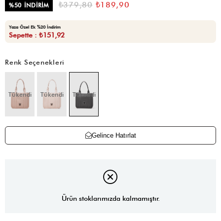
₺379,80
₺189,90
%
50
İNDIRIM
Yaza Özel Ek %20 İndirim
Sepette : ₺151,92
Renk Seçenekleri
Tükendi
Tükendi
Tükendi
Gelince Hatırlat
Ürün stoklarımızda kalmamıştır.