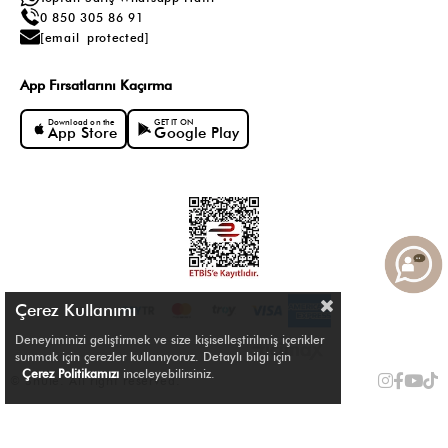
0 850 305 86 91
[email protected]
App Fırsatlarını Kaçırma
Download on the
GET IT ON
App Store
Google Play
Çerez Kullanımı
Deneyiminizi geliştirmek ve size kişiselleştirilmiş içerikler
sunmak için çerezler kullanıyoruz. Detaylı bilgi için
Çerez Politikamızı
inceleyebilirsiniz.
© Shule. All right reserved.