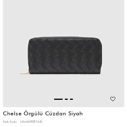
Chelse Örgülü Cüzdan Siyah
(shule008164)
Stok Kodu