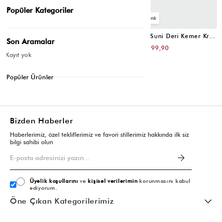
Popüler Kategoriler
4
4
Oval Tokalı Klasik Suni Deri Kemer Siyah
Uzun Tokalı Suni Deri Kemer Krem
Son Aramalar
₺399,80
₺399,80
₺199,90
₺199,90
Kayıt yok
Popüler Ürünler
Bizden Haberler
Haberlerimiz, özel tekliflerimiz ve favori stillerimiz hakkında ilk siz
bilgi sahibi olun
Üyelik koşullarını
ve
kişisel verilerimin
korunmasını kabul
ediyorum.
Öne Çıkan Kategorilerimiz