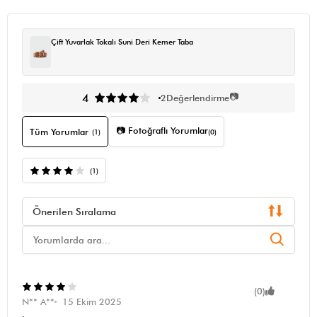
Çift Yuvarlak Tokalı Suni Deri Kemer Taba
📷
4
2
Değerlendirme
📷 Fotoğraflı Yorumlar
Tüm Yorumlar
(1)
(0)
(1)
Önerilen Sıralama
(0)
N** A**
15 Ekim 2025