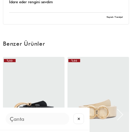
İdare eder rengini sevdim
Kaynak: Trendyol
Benzer Ürünler
%50
%50
✕