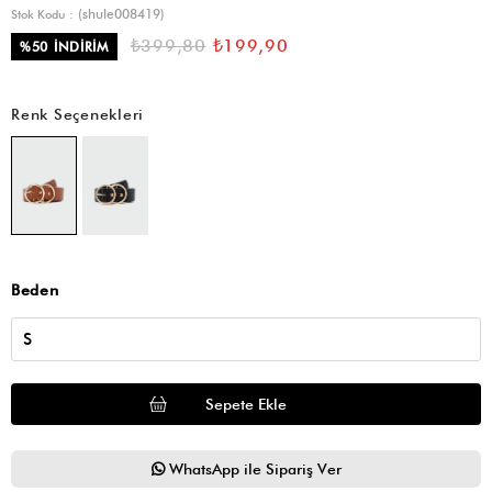
(shule008419)
Stok Kodu
₺399,80
₺199,90
%
50
İNDIRIM
Renk Seçenekleri
Beden
WhatsApp ile Sipariş Ver