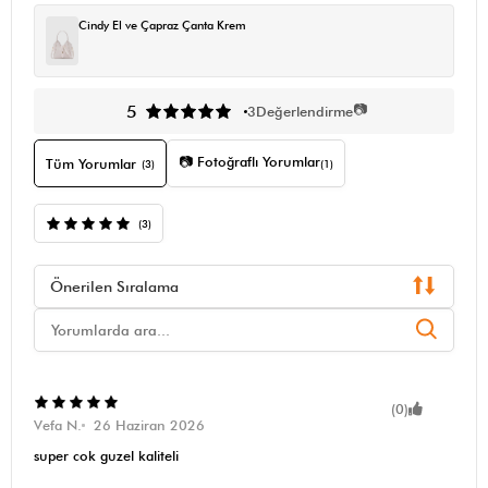
Cindy El ve Çapraz Çanta Krem
📷
5
3
Değerlendirme
📷 Fotoğraflı Yorumlar
Tüm Yorumlar
(3)
(1)
(3)
Önerilen Sıralama
(0)
Vefa N.
26 Haziran 2026
super cok guzel kaliteli