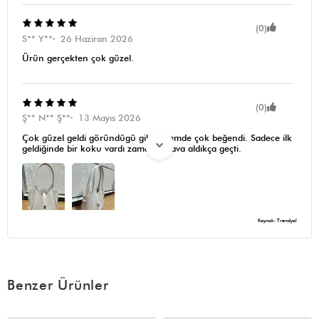
(0)
S** Y**
26 Haziran 2026
Ürün gerçekten çok güzel.
(0)
Ş** N** Ş**
13 Mayıs 2026
Çok güzel geldi göründügü gibi. Ailemde çok beğendi. Sadece ilk
geldiğinde bir koku vardı zamanla hava aldıkça geçti.
Kaynak: Trendyol
Benzer Ürünler