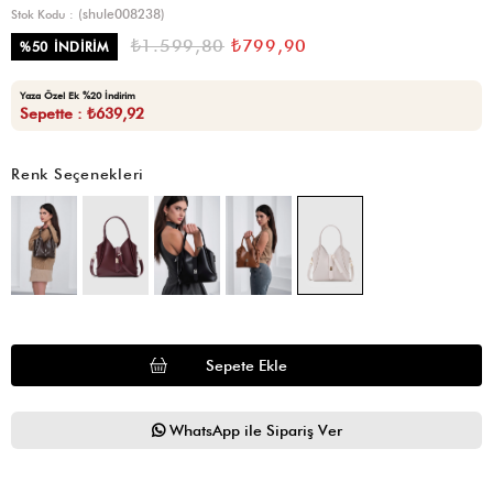
(shule008238)
Stok Kodu
₺1.599,80
₺799,90
%
50
İNDIRIM
Yaza Özel Ek %20 İndirim
Sepette : ₺639,92
Renk Seçenekleri
WhatsApp ile Sipariş Ver