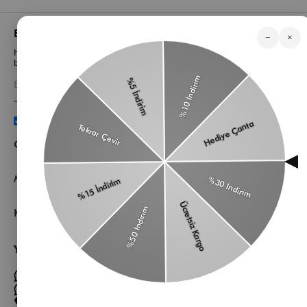
Bizden Haberler
−
×
Haberlerimiz, özel tekliflerimiz ve favori stillerimiz hakkında ilk siz
bilgi sahibi olun
Üyelik koşullarını
ve
kişisel verilerimin
korunmasını kabul
ediyorum.
Öne Çıkan Kategorilerimiz
Müşteri Hizmetleri
Kurumsal
Yardıma mı ihtiyacın var?
Müşteri Hizmetleri WhatsApp Hattı
Toptan Satış Whatsapp Hattı
0 850 305 86 91