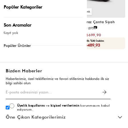
Popüler Kategoriler
2
2
Montes Çapraz Çanta Acı Kahve
Montes Çapraz Çanta Siyah
Son Aramalar
📷
📷
4.5
(12)
4.6
(27)
Kayıt yok
₺1.399,80
₺1.399,80
₺699,90
₺699,90
Seçili Ürünlerde Ek %30 İndirim
Seçili Ürünlerde Ek %30 İndirim
Sepette : ₺489,93
Sepette : ₺489,93
Popüler Ürünler
Bizden Haberler
Haberlerimiz, özel tekliflerimiz ve favori stillerimiz hakkında ilk siz
bilgi sahibi olun
Üyelik koşullarını
ve
kişisel verilerimin
korunmasını kabul
ediyorum.
Öne Çıkan Kategorilerimiz