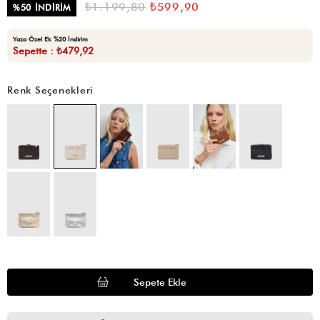
₺1.199,80
₺599,90
%
50
İNDIRIM
Yaza Özel Ek %20 İndirim
Sepette : ₺479,92
Renk Seçenekleri