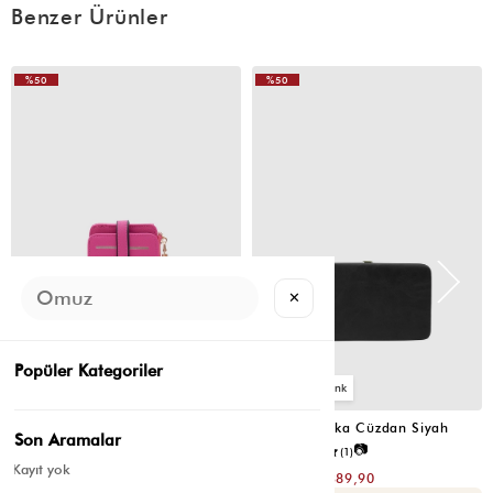
Benzer Ürünler
%50
%50
✕
Popüler Kategoriler
2
4
Cat Çok Gözlü Kartlık Cüzdan Fuşya
Portföy Tabaka Cüzdan Siyah
Son Aramalar
📷
📷
5.0
(4)
5.0
(1)
Kayıt yok
₺299,80
₺779,80
₺149,90
₺389,90