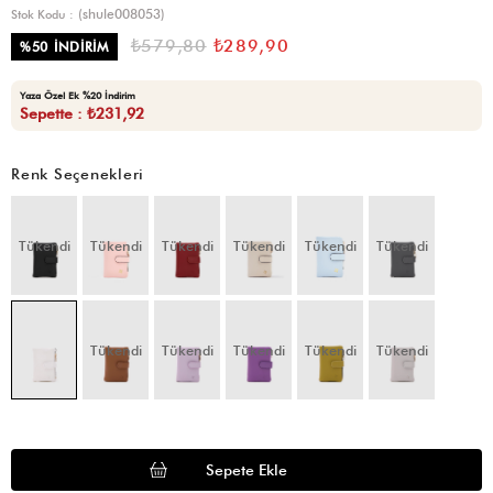
(shule008053)
Stok Kodu
₺579,80
₺289,90
%
50
İNDIRIM
Yaza Özel Ek %20 İndirim
Sepette : ₺231,92
Renk Seçenekleri
Tükendi
Tükendi
Tükendi
Tükendi
Tükendi
Tükendi
Tükendi
Tükendi
Tükendi
Tükendi
Tükendi