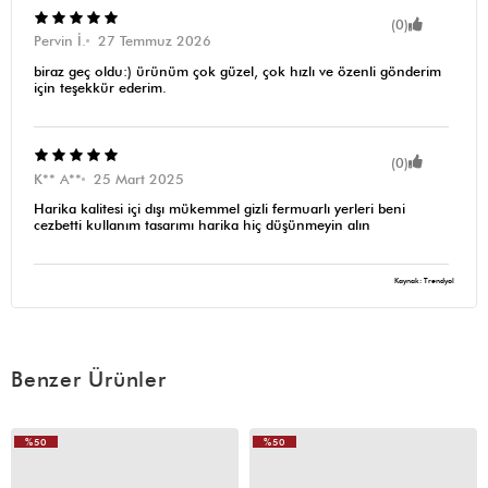
(0)
Pervin İ.
27 Temmuz 2026
biraz geç oldu:) ürünüm çok güzel, çok hızlı ve özenli gönderim
için teşekkür ederim.
(0)
K** A**
25 Mart 2025
Harika kalitesi içi dışı mükemmel gizli fermuarlı yerleri beni
cezbetti kullanım tasarımı harika hiç düşünmeyin alın
Kaynak: Trendyol
Benzer Ürünler
%50
%50