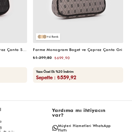
4
Farme Monogram Baget ve Çapraz Çanta Siyah
Farme Monogram Baget ve Çapraz Çanta Gri
W
₺1.399,80
₺
₺699,90
Yaza Özel Ek %20 İndirim
Sepette : ₺559,92
l
Yardıma mı ihtiyacın
var?
a
Müşteri Hizmetleri WhatsApp
ış
Hattı