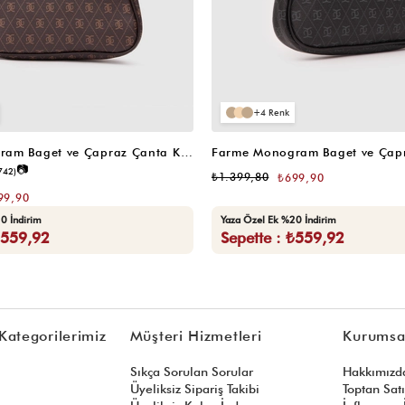
4
Farme Monogram Baget ve Çapraz Çanta Kahverengi
📷
742)
₺1.399,80
₺699,90
99,90
0 İndirim
Yaza Özel Ek %20 İndirim
₺559,92
Sepette : ₺559,92
Kategorilerimiz
Müşteri Hizmetleri
Kurumsa
Sıkça Sorulan Sorular
Hakkımızd
Üyeliksiz Sipariş Takibi
Toptan Sat