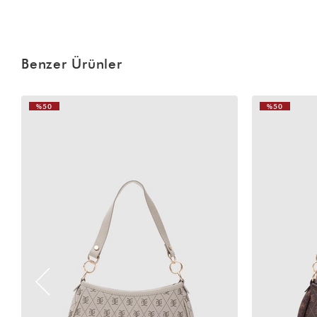
Benzer Ürünler
%50
%50