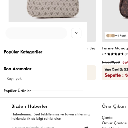
✕
4
4
Farme Monogram Baget ve Çapraz Çanta Bej
Popüler Kategoriler
4.7
(5
₺1.399,80
₺699,90
₺1.399,80
₺6
Son Aramalar
Yaza Özel Ek %20 İndirim
Yaza Özel Ek %2
Sepette : ₺559,92
Sepette : 
Kayıt yok
Popüler Ürünler
Bizden Haberler
Öne Çıkan 
Haberlerimiz, özel tekliflerimiz ve favori stillerimiz
Çanta
hakkında ilk siz bilgi sahibi olun
Omuz Çantası