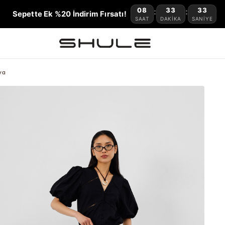
08
33
32
:
:
Sepette Ek %20 İndirim Fırsatı!
SAAT
DAKIKA
SANIYE
ya