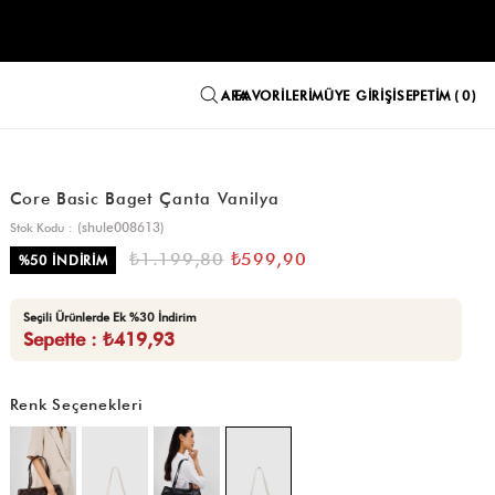
FAVORILERIM
ÜYE GIRIŞI
SEPETIM
0
Core Basic Baget Çanta Vanilya
(shule008613)
Stok Kodu
₺1.199,80
₺599,90
%
50
İNDIRIM
Seçili Ürünlerde Ek %30 İndirim
Sepette : ₺419,93
Renk Seçenekleri