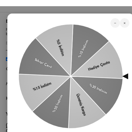
Bizden Haberler
−
×
Haberlerimiz, özel tekliflerimiz ve favori stillerimiz hakkında ilk siz
bilgi sahibi olun
Üyelik koşullarını
ve
kişisel verilerimin
korunmasını kabul
ediyorum.
Öne Çıkan Kategorilerimiz
Müşteri Hizmetleri
Kurumsal
Yardıma mı ihtiyacın var?
Müşteri Hizmetleri WhatsApp Hattı
Toptan Satış Whatsapp Hattı