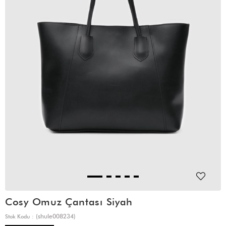
Cosy Omuz Çantası Siyah
(shule008234)
Stok Kodu