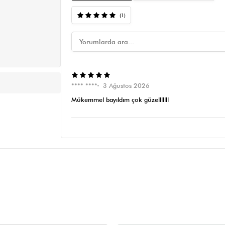
(1)
**** ****
3 Ağustos 2026
Mükemmel bayıldım çok güzelllllll