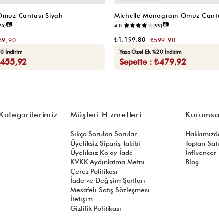
 Omuz Çantası Siyah
Michelle Monogram Omuz Çanta
📷
📷
26)
4.0
(99)
₺1.199,80
69,90
₺599,90
0 İndirim
Yaza Özel Ek %20 İndirim
₺455,92
Sepette : ₺479,92
Kategorilerimiz
Müşteri Hizmetleri
Kurumsa
Sıkça Sorulan Sorular
Hakkımızd
Üyeliksiz Sipariş Takibi
Toptan Sat
Üyeliksiz Kolay İade
İnfluencer İ
KVKK Aydınlatma Metni
Blog
Çerez Politikası
İade ve Değişim Şartları
Mesafeli Satış Sözleşmesi
İletişim
Gizlilik Politikası