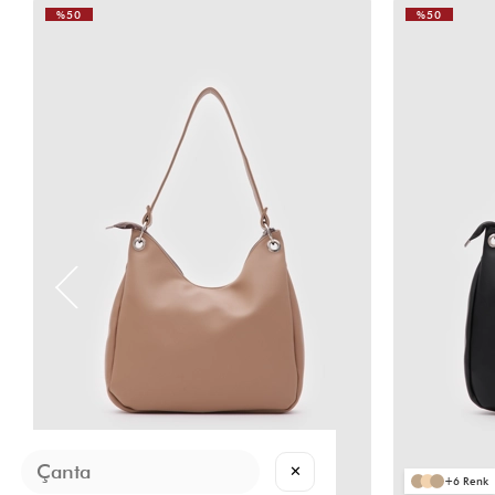
%50
%50
VIDEOLU
ÜRÜN
✕
6
6