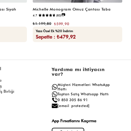
sı Siyah
Michelle Monogram Omuz Çantası Taba
M
📷
4.7
(83)
₺
₺1.199,80
₺599,90
Yaza Özel Ek %20 İndirim
Sepette : ₺479,92
l
Yardıma mı ihtiyacın
var?
a
Müşteri Hizmetleri WhatsApp
ış
Hattı
ş Birliği
Toptan Satış Whatsapp Hattı
0 850 305 86 91
[email protected]
App Fırsatlarını Kaçırma