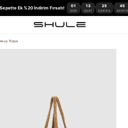
01
13
25
44
:
:
:
Sepette Ek %20 İndirim Fırsatı!
GÜN
SAAT
DAKIKA
SANIY
Omuz Vizon