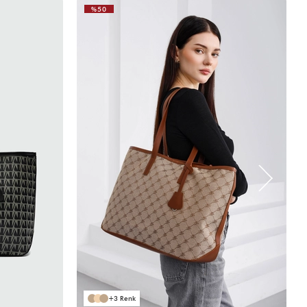
%50
3