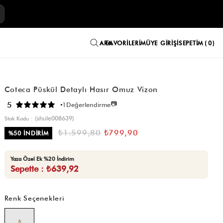
E
FAVORILERIM
ÜYE GIRIŞI
SEPETIM
0
Coteca Püskül Detaylı Hasır Omuz Vizon
📷
5
1
Değerlendirme
(shule008639)
Stok Kodu
₺1.599,80
₺799,90
%
50
İNDIRIM
Yaza Özel Ek %20 İndirim
Sepette : ₺639,92
Renk Seçenekleri