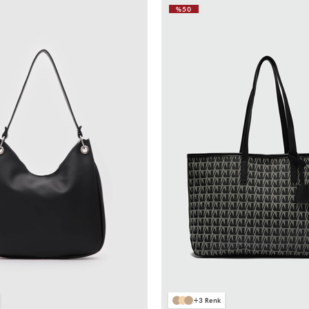
%50
3