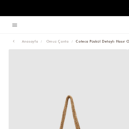
Anasayfa
Omuz Çanta
Coteca Püskül Detaylı Hasır 