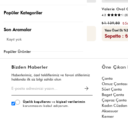
Valerie Oval Omuz Çantası Vizon
Valerie Oval
Popüler Kategoriler
📷
3.4
(12)
4.2
(2
₺1.139,80
₺1.139,80
₺569,90
₺5
Son Aramalar
Seçili Ürünlerde Ek %30 İndirim
Yaza Özel Ek %2
Sepette : ₺398,93
Sepette : 
Kayıt yok
Popüler Ürünler
Bizden Haberler
Öne Çıkan 
Haberlerimiz, özel tekliflerimiz ve favori stillerimiz
Çanta
hakkında ilk siz bilgi sahibi olun
Omuz Çantası
Süet Çanta
Baget Çanta
Çapraz Çanta
Üyelik koşullarını
ve
kişisel verilerimin
Kadın Cüzdan
korunmasını kabul ediyorum.
Aksesuar
Kemer