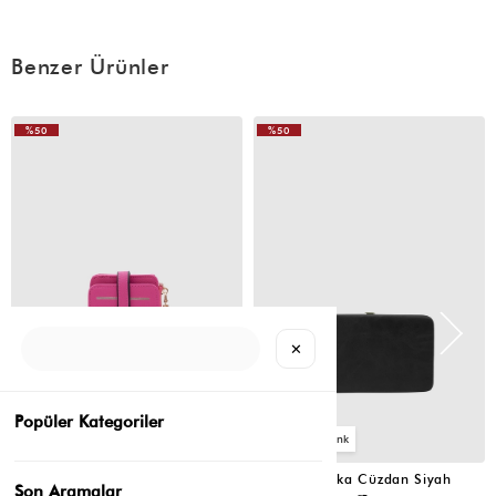
Benzer Ürünler
%50
%50
✕
Popüler Kategoriler
2
4
Cat Çok Gözlü Kartlık Cüzdan Fuşya
Portföy Tabaka Cüzdan Siyah
Son Aramalar