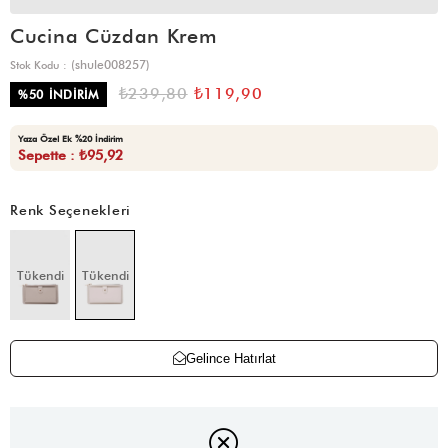
Cucina Cüzdan Krem
(shule008257)
Stok Kodu
₺239,80
₺119,90
%
50
İNDIRIM
Yaza Özel Ek %20 İndirim
Sepette : ₺95,92
Renk Seçenekleri
Tükendi
Tükendi
Gelince Hatırlat