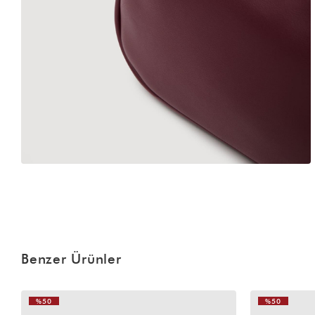
Benzer Ürünler
%50
%50