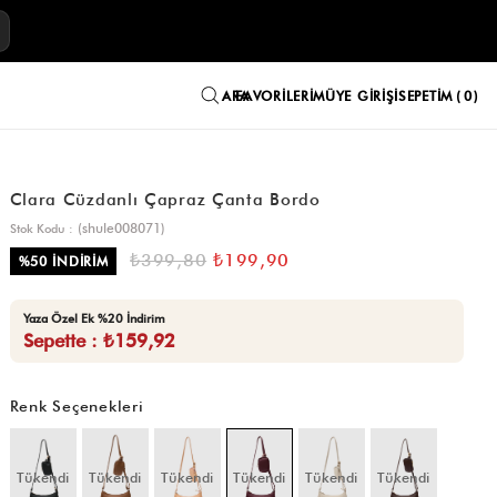
E
FAVORILERIM
ÜYE GIRIŞI
SEPETIM
0
Clara Cüzdanlı Çapraz Çanta Bordo
(shule008071)
Stok Kodu
₺399,80
₺199,90
%
50
İNDIRIM
Yaza Özel Ek %20 İndirim
Sepette : ₺159,92
Renk Seçenekleri
Tükendi
Tükendi
Tükendi
Tükendi
Tükendi
Tükendi