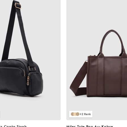
VIDEOLU
ÜRÜN
2
z Çanta Siyah
Miles Tote Bag Acı Kahve