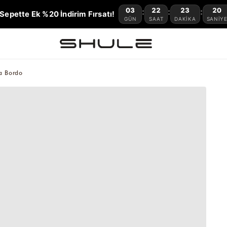
03
22
23
19
:
:
:
Sepette Ek %20 İndirim Fırsatı!
GÜN
SAAT
DAKIKA
SANIY
a Bordo