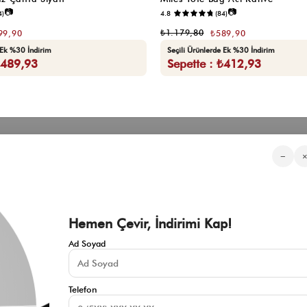
📷
📷
4)
4.8
(84)
₺1.179,80
99,90
₺589,90
 Ek %30 İndirim
Seçili Ürünlerde Ek %30 İndirim
₺489,93
Sepette : ₺412,93
Kategorilerimiz
Müşteri Hizmetleri
Kurumsa
−
Sıkça Sorulan Sorular
Hakkımızd
Üyeliksiz Sipariş Takibi
Toptan Sat
Üyeliksiz Kolay İade
İnfluencer İ
KVKK Aydınlatma Metni
Blog
Çerez Politikası
Hemen Çevir, İndirimi Kap!
İade ve Değişim Şartları
Mesafeli Satış Sözleşmesi
Ad Soyad
İletişim
Gizlilik Politikası
Telefon