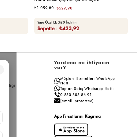
₺1.059,80
₺
₺529,90
Yaza Özel Ek %20 İndirim
Sepette : ₺423,92
l
Yardıma mı ihtiyacın
var?
×
a
Müşteri Hizmetleri WhatsApp
ış
Hattı
ş Birliği
Toptan Satış Whatsapp Hattı
0 850 305 86 91
[email protected]
App Fırsatlarını Kaçırma
Download on the
App Store