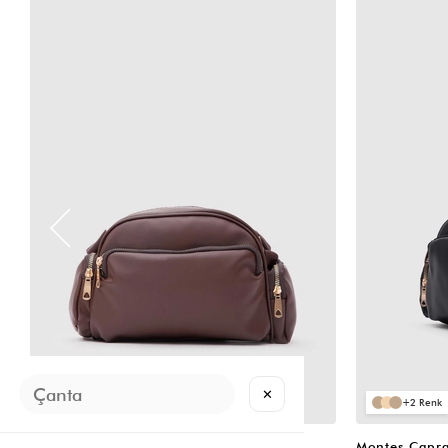
VIDEOLU
VIDEOLU
ÜRÜN
ÜRÜN
✕
2
2
Montes Çapraz Çanta Acı Kahve
Montes Çapra