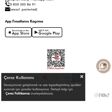
0 850 305 86 91
[email protected]
App Fırsatlarını Kaçırma
Download on the
GET IT ON
App Store
Google Play
Çerez Kullanımı
Deneyiminizi geliştirmek ve size kişiselleştirilmiş içerikler
sunmak için çerezler kullanıyoruz. Detaylı bilgi için
Çerez Politikamızı
inceleyebilirsiniz.
© Shule. All right reserved.