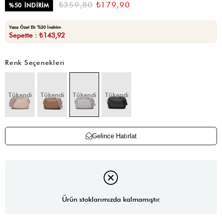
₺359,80
₺179,90
%
50
İNDIRIM
Yaza Özel Ek %20 İndirim
Sepette : ₺143,92
Renk Seçenekleri
Tükendi
Tükendi
Tükendi
Tükendi
Gelince Hatırlat
Ürün stoklarımızda kalmamıştır.