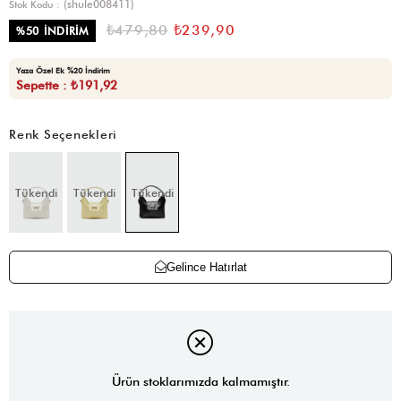
(shule008411)
Stok Kodu
₺479,80
₺239,90
%
50
İNDIRIM
Yaza Özel Ek %20 İndirim
Sepette : ₺191,92
Renk Seçenekleri
Tükendi
Tükendi
Tükendi
Gelince Hatırlat
Ürün stoklarımızda kalmamıştır.