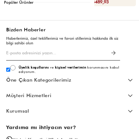
Sepette : ₺489,93
Sepette : ₺489,93
Popüler Ürünler
Bizden Haberler
Haberlerimiz, özel tekliflerimiz ve favori stillerimiz hakkında ilk siz
bilgi sahibi olun
Üyelik koşullarını
ve
kişisel verilerimin
korunmasını kabul
ediyorum.
Öne Çıkan Kategorilerimiz
Müşteri Hizmetleri
Kurumsal
Yardıma mı ihtiyacın var?