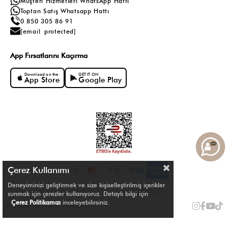
Müşteri Hizmetleri WhatsApp Hattı
Toptan Satış Whatsapp Hattı
0 850 305 86 91
[email protected]
App Fırsatlarını Kaçırma
Download on the
GET IT ON
App Store
Google Play
Çerez Kullanımı
Deneyiminizi geliştirmek ve size kişiselleştirilmiş içerikler
sunmak için çerezler kullanıyoruz. Detaylı bilgi için
Çerez Politikamızı
inceleyebilirsiniz.
© Shule. All right reserved.