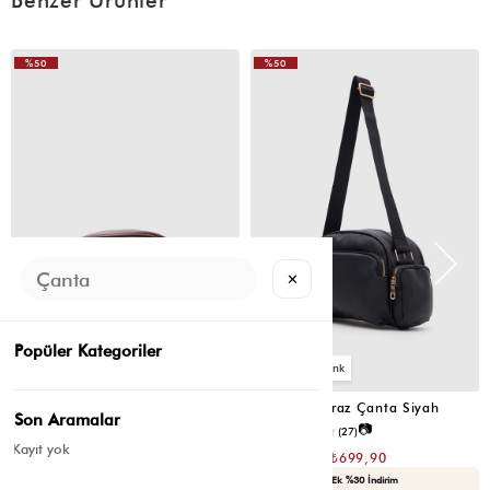
%50
%50
VIDEOLU
VIDEOLU
ÜRÜN
ÜRÜN
✕
Popüler Kategoriler
2
2
Montes Çapraz Çanta Acı Kahve
Montes Çapraz Çanta Siyah
Son Aramalar
📷
📷
4.5
(12)
4.6
(27)
Kayıt yok
₺1.399,80
₺1.399,80
₺699,90
₺699,90
Seçili Ürünlerde Ek %30 İndirim
Seçili Ürünlerde Ek %30 İndirim