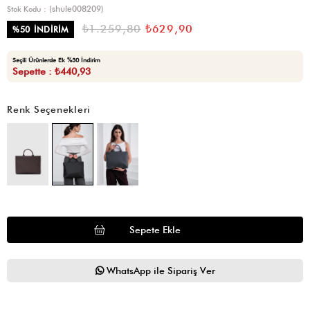
(shule008209)
Stok Kodu
₺1.259,80
₺629,90
%
50
İNDIRIM
Seçili Ürünlerde Ek %30 İndirim
Sepette : ₺440,93
Renk Seçenekleri
WhatsApp ile Sipariş Ver