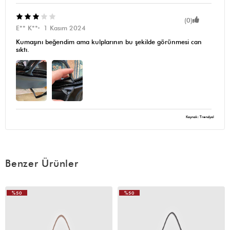
(0)
E** K**
1 Kasım 2024
Kumaşını beğendim ama kulplarının bu şekilde görünmesi can
sıktı.
Kaynak: Trendyol
Benzer Ürünler
%50
%50
VIDEOLU
ÜRÜN