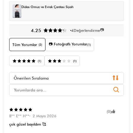
Didas Omuz ve Evrak Çantası Siyah
📷
4.25
4
Değerlendirme
📷 Fotoğraflı Yorumlar
Tüm Yorumlar
(2)
(1)
(1)
(1)
Önerilen Sıralama
(0)
B** E** H**
2 Mayıs 2026
çok güzel bayıldım 🥰