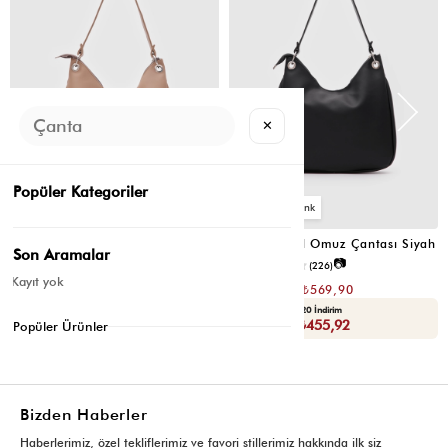
✕
Popüler Kategoriler
6
6
Valerie Oval Omuz Çantası Vizon
Valerie Oval Omuz Çantası Siyah
Son Aramalar
📷
📷
3.4
(12)
4.2
(226)
Kayıt yok
₺1.139,80
₺1.139,80
₺569,90
₺569,90
Seçili Ürünlerde Ek %30 İndirim
Yaza Özel Ek %20 İndirim
Sepette : ₺398,93
Sepette : ₺455,92
Popüler Ürünler
Bizden Haberler
Haberlerimiz, özel tekliflerimiz ve favori stillerimiz hakkında ilk siz