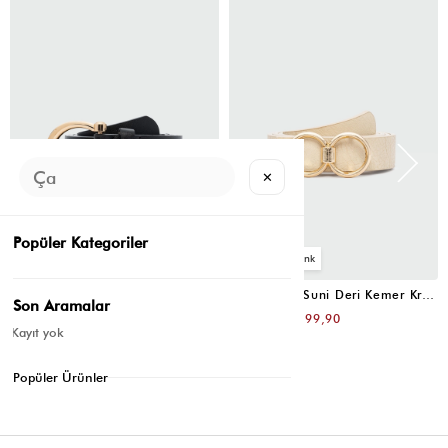
✕
Popüler Kategoriler
4
4
Oval Tokalı Klasik Suni Deri Kemer Siyah
Uzun Tokalı Suni Deri Kemer Krem
Son Aramalar
₺399,80
₺399,80
₺199,90
₺199,90
Kayıt yok
Popüler Ürünler