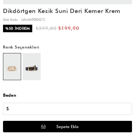
Dikdörtgen Kesik Suni Deri Kemer Krem
(shule008421)
Stok Kodu
₺399,80
₺199,90
%
50
İNDIRIM
Renk Seçenekleri
Beden