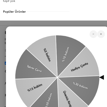
Kayıt yok
Popüler Ürünler
Bizden Haberler
−
×
Haberlerimiz, özel tekliflerimiz ve favori stillerimiz hakkında ilk siz
bilgi sahibi olun
Üyelik koşullarını
ve
kişisel verilerimin
korunmasını kabul
ediyorum.
Öne Çıkan Kategorilerimiz
Müşteri Hizmetleri
Kurumsal