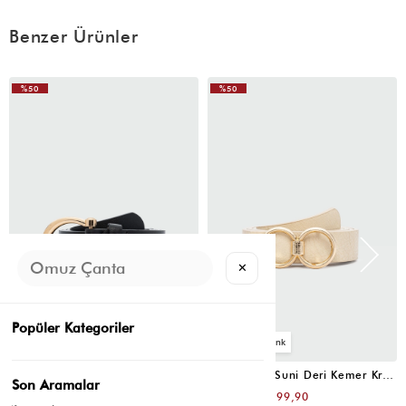
Benzer Ürünler
%50
%50
✕
Popüler Kategoriler
4
4
Oval Tokalı Klasik Suni Deri Kemer Siyah
Uzun Tokalı Suni Deri Kemer Krem
Son Aramalar
₺399,80
₺399,80
₺199,90
₺199,90