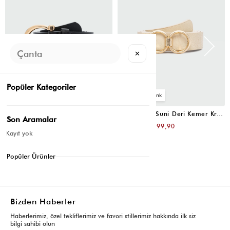
✕
Popüler Kategoriler
4
4
Oval Tokalı Klasik Suni Deri Kemer Siyah
Uzun Tokalı Suni Deri Kemer Krem
Son Aramalar
₺399,80
₺399,80
₺199,90
₺199,90
Kayıt yok
Popüler Ürünler
Bizden Haberler
Haberlerimiz, özel tekliflerimiz ve favori stillerimiz hakkında ilk siz
bilgi sahibi olun