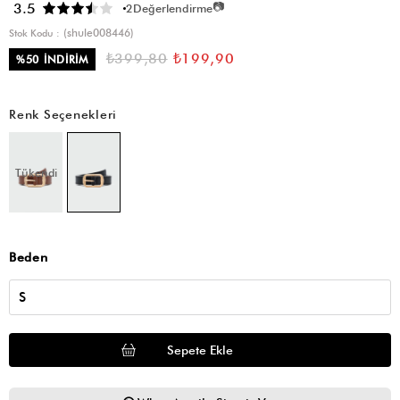
📷
3.5
2
Değerlendirme
(shule008446)
Stok Kodu
₺399,80
₺199,90
%
50
İNDIRIM
Renk Seçenekleri
Tükendi
Beden