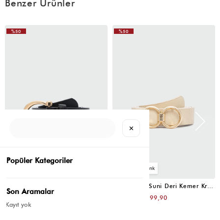
Benzer Ürünler
%50
%50
✕
Popüler Kategoriler
4
4
Oval Tokalı Klasik Suni Deri Kemer Siyah
Uzun Tokalı Suni Deri Kemer Krem
Son Aramalar
₺399,80
₺399,80
₺199,90
₺199,90
Kayıt yok