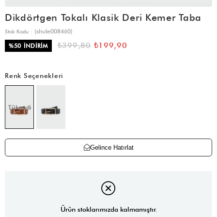
Dikdörtgen Tokalı Klasik Deri Kemer Taba
(shule008460)
Stok Kodu
₺399,80
₺199,90
%
50
İNDIRIM
Renk Seçenekleri
Tükendi
Gelince Hatırlat
Ürün stoklarımızda kalmamıştır.