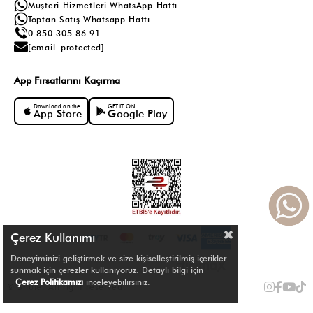
Müşteri Hizmetleri WhatsApp Hattı
Toptan Satış Whatsapp Hattı
0 850 305 86 91
[email protected]
App Fırsatlarını Kaçırma
Download on the
GET IT ON
App Store
Google Play
Çerez Kullanımı
Deneyiminizi geliştirmek ve size kişiselleştirilmiş içerikler
sunmak için çerezler kullanıyoruz. Detaylı bilgi için
Çerez Politikamızı
inceleyebilirsiniz.
© Shule. All right reserved.