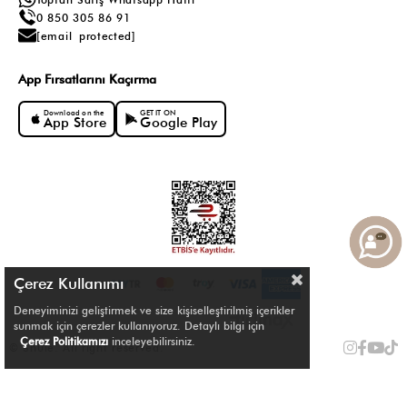
0 850 305 86 91
[email protected]
App Fırsatlarını Kaçırma
Download on the
GET IT ON
App Store
Google Play
Çerez Kullanımı
Deneyiminizi geliştirmek ve size kişiselleştirilmiş içerikler
sunmak için çerezler kullanıyoruz. Detaylı bilgi için
Çerez Politikamızı
inceleyebilirsiniz.
© Shule. All right reserved.