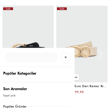
%50
%50
✕
Popüler Kategoriler
4
4
Oval Tokalı Klasik Suni Deri Kemer Siyah
Uzun Tokalı Suni Deri Kemer Krem
Son Aramalar
₺399,80
₺399,80
₺199,90
₺199,90
Kayıt yok
Popüler Ürünler