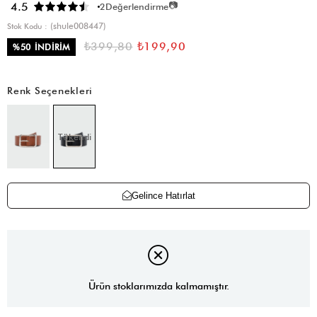
📷
4.5
2
Değerlendirme
(shule008447)
Stok Kodu
₺399,80
₺199,90
%
50
İNDIRIM
Renk Seçenekleri
Tükendi
Gelince Hatırlat
Ürün stoklarımızda kalmamıştır.