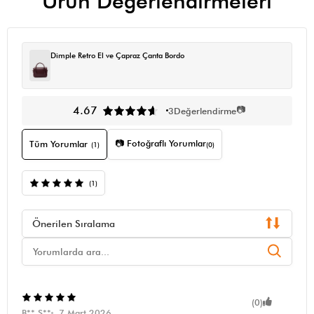
Ürün Değerlendirmeleri
Dimple Retro El ve Çapraz Çanta Bordo
📷
4.67
3
Değerlendirme
📷 Fotoğraflı Yorumlar
Tüm Yorumlar
(1)
(0)
(1)
Önerilen Sıralama
(0)
B** Ş**
7 Mart 2026