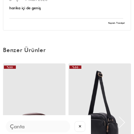
harika içi de geniş
Kaynak: Trendyol
Benzer Ürünler
%50
%50
VIDEOLU
VIDEOLU
ÜRÜN
ÜRÜN
✕