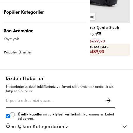
Popüler Kategoriler
2
2
Montes Çapraz Çanta Acı Kahve
Montes Çapraz Çanta Siyah
Son Aramalar
📷
📷
4.5
(12)
4.6
(27)
Kayıt yok
₺1.399,80
₺1.399,80
₺699,90
₺699,90
Seçili Ürünlerde Ek %30 İndirim
Seçili Ürünlerde Ek %30 İndirim
Sepette : ₺489,93
Sepette : ₺489,93
Popüler Ürünler
Bizden Haberler
Haberlerimiz, özel tekliflerimiz ve favori stillerimiz hakkında ilk siz
bilgi sahibi olun
Üyelik koşullarını
ve
kişisel verilerimin
korunmasını kabul
ediyorum.
Öne Çıkan Kategorilerimiz