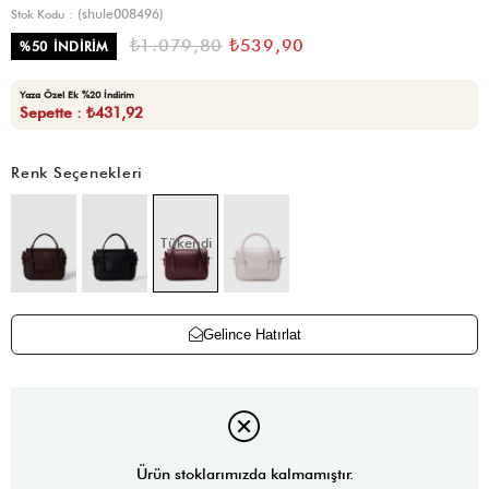
(shule008496)
Stok Kodu
₺1.079,80
₺539,90
%
50
İNDIRIM
Yaza Özel Ek %20 İndirim
Sepette : ₺431,92
Renk Seçenekleri
Tükendi
Gelince Hatırlat
Ürün stoklarımızda kalmamıştır.