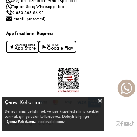
Müşteri Hizmetleri WhatsApp Hattı
Toptan Satış Whatsapp Hattı
0 850 305 86 91
[email protected]
App Fırsatlarını Kaçırma
Download on the
GET IT ON
App Store
Google Play
Çerez Kullanımı
Deneyiminizi geliştirmek ve size kişiselleştirilmiş içerikler
sunmak için çerezler kullanıyoruz. Detaylı bilgi için
Çerez Politikamızı
inceleyebilirsiniz.
© Shule. All right reserved.