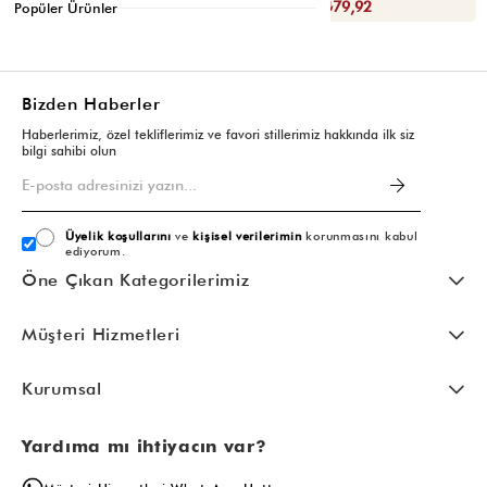
Sepette : ₺111,92
Sepette : ₺79,92
Popüler Ürünler
Bizden Haberler
Haberlerimiz, özel tekliflerimiz ve favori stillerimiz hakkında ilk siz
bilgi sahibi olun
Üyelik koşullarını
ve
kişisel verilerimin
korunmasını kabul
ediyorum.
Öne Çıkan Kategorilerimiz
Müşteri Hizmetleri
Kurumsal
Yardıma mı ihtiyacın var?