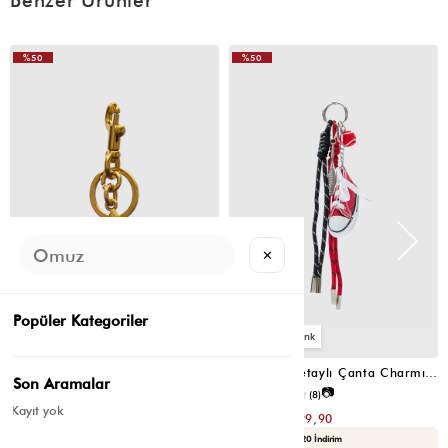
%50
%50
✕
Popüler Kategoriler
2
2
Kirazlı Çanta Charmı Mavi
Ayakkabı Detaylı Çanta Charmı Kırmızı
Son Aramalar
📷
📷
4.7
(24)
4.5
(8)
Kayıt yok
₺279,80
₺199,80
₺139,90
₺99,90
Yaza Özel Ek %20 İndirim
Yaza Özel Ek %20 İndirim