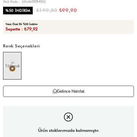
(shule008406)
Stok Kodu
₺199,80
₺99,90
%
50
İNDIRIM
Yaza Özel Ek %20 İndirim
Sepette : ₺79,92
Renk Seçenekleri
Tükendi
Gelince Hatırlat
Ürün stoklarımızda kalmamıştır.