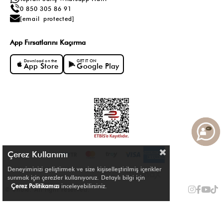
0 850 305 86 91
[email protected]
App Fırsatlarını Kaçırma
Download on the
GET IT ON
App Store
Google Play
Çerez Kullanımı
Deneyiminizi geliştirmek ve size kişiselleştirilmiş içerikler
sunmak için çerezler kullanıyoruz. Detaylı bilgi için
Çerez Politikamızı
inceleyebilirsiniz.
© Shule. All right reserved.