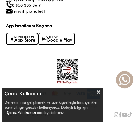
0 850 305 86 91
[email protected]
App Fırsatlarını Kaçırma
Download on the
GET IT ON
App Store
Google Play
Çerez Kullanımı
Deneyiminizi geliştirmek ve size kişiselleştirilmiş içerikler
sunmak için çerezler kullanıyoruz. Detaylı bilgi için
Çerez Politikamızı
inceleyebilirsiniz.
© Shule. All right reserved.