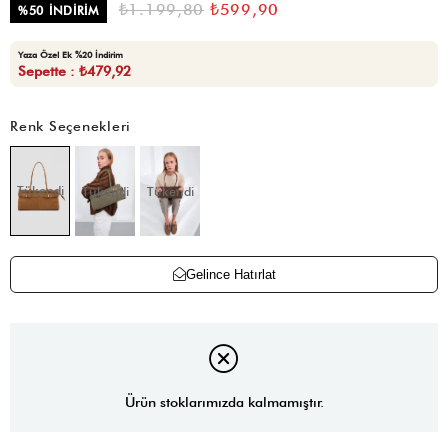
₺1.199,80
₺599,90
%
50
İNDIRIM
Yaza Özel Ek %20 İndirim
Sepette : ₺479,92
Renk Seçenekleri
Tükendi
Tükendi
Tükendi
Gelince Hatırlat
Ürün stoklarımızda kalmamıştır.