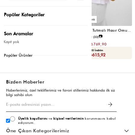
Popüler Kategoriler
3
3
Santa Elden Tutmalı Hasır Omuz Çantası Krem
Santa Elden Tutmalı Hasır Omuz Çantası Vizon
Son Aramalar
📷
📷
4.6
(12)
4.4
(33)
Kayıt yok
₺1.539,80
₺1.539,80
₺769,90
₺769,90
Seçili Ürünlerde Ek %30 İndirim
Yaza Özel Ek %20 İndirim
Sepette : ₺538,93
Sepette : ₺615,92
Popüler Ürünler
Bizden Haberler
Haberlerimiz, özel tekliflerimiz ve favori stillerimiz hakkında ilk siz
bilgi sahibi olun
Üyelik koşullarını
ve
kişisel verilerimin
korunmasını kabul
ediyorum.
Öne Çıkan Kategorilerimiz