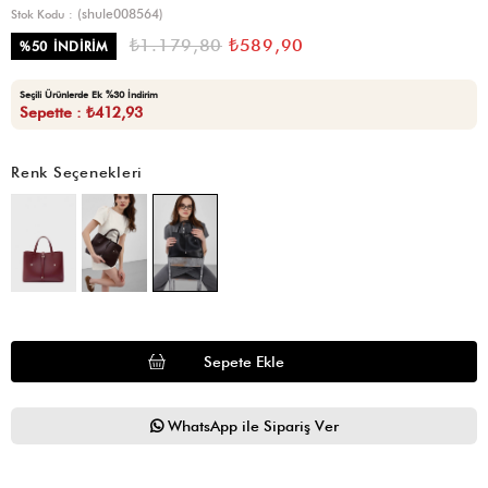
(shule008564)
Stok Kodu
₺1.179,80
₺589,90
%
50
İNDIRIM
Seçili Ürünlerde Ek %30 İndirim
Sepette : ₺412,93
Renk Seçenekleri
WhatsApp ile Sipariş Ver