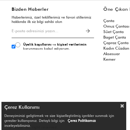
Bizden Haberler
Öne Çıkan 
Haberlerimiz, özel tekliflerimiz ve favori stillerimiz
Çanta
hakkında ilk siz bilgi sahibi olun
Omuz Çantası
Süet Çanta
Baget Çanta
Çapraz Çanta
Üyelik koşullarını
ve
kişisel verilerimin
Kadın Cüzdan
korunmasını kabul ediyorum.
Aksesuar
Kemer
Çerez Kullanımı
Deneyiminizi geliştirmek ve size kişiselleştirilmiş içerikler sunmak için
çerezler kullanıyoruz. Detaylı bilgi için
Çerez Politikamızı
inceleyebilirsiniz.
© Shule. All right reserved.