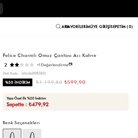
E
FAVORILERIM
ÜYE GIRIŞI
SEPETIM
0
Felice Charmlı Omuz Çantası Acı Kahve
📷
2
1
Değerlendirme
(shule008582)
Stok Kodu
₺1.199,80
₺599,90
%
50
İNDIRIM
Yaza Özel Ek %20 İndirim
Sepette : ₺479,92
Renk Seçenekleri