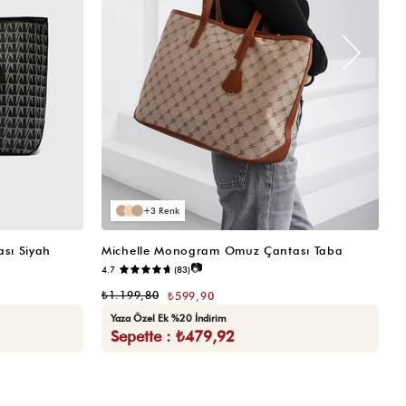
3
sı Siyah
Michelle Monogram Omuz Çantası Taba
M
📷
4.7
(83)
₺
₺1.199,80
₺599,90
Yaza Özel Ek %20 İndirim
Sepette : ₺479,92