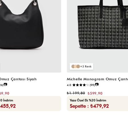
3
 Omuz Çantası Siyah
Michelle Monogram Omuz Çanta
📷
📷
26)
4.0
(99)
₺1.199,80
69,90
₺599,90
0 İndirim
Yaza Özel Ek %20 İndirim
₺455,92
Sepette : ₺479,92