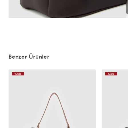
Benzer Ürünler
%50
%50
VIDEOLU
ÜRÜN