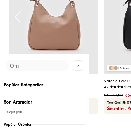
✕
6
6
Valerie Oval Omuz Çantası Vizon
Valerie Oval
Popüler Kategoriler
📷
3.4
(12)
4.2
(2
₺1.139,80
₺1.139,80
₺569,90
₺5
Son Aramalar
Seçili Ürünlerde Ek %30 İndirim
Yaza Özel Ek %2
Sepette : ₺398,93
Sepette : 
Kayıt yok
Popüler Ürünler