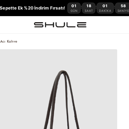
01
18
01
57
:
:
:
Sepette Ek %20 İndirim Fırsatı!
GÜN
SAAT
DAKIKA
SANIY
 Acı Kahve