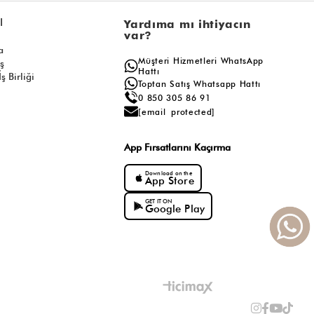
l
Yardıma mı ihtiyacın
var?
a
Müşteri Hizmetleri WhatsApp
ış
Hattı
ş Birliği
Toptan Satış Whatsapp Hattı
0 850 305 86 91
[email protected]
App Fırsatlarını Kaçırma
Download on the
App Store
GET IT ON
Google Play