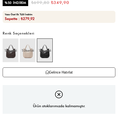
₺699,80
₺349,90
%
50
İNDIRIM
Yaza Özel Ek %20 İndirim
Sepette : ₺279,92
Renk Seçenekleri
Tükendi
Tükendi
Tükendi
Gelince Hatırlat
Ürün stoklarımızda kalmamıştır.