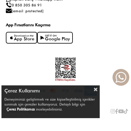
0 850 305 86 91
[email protected]
App Fırsatlarını Kaçırma
Download on the
GET IT ON
App Store
Google Play
Çerez Kullanımı
Deneyiminizi geliştirmek ve size kişiselleştirilmiş içerikler
sunmak için çerezler kullanıyoruz. Detaylı bilgi için
Çerez Politikamızı
inceleyebilirsiniz.
© Shule. All right reserved.