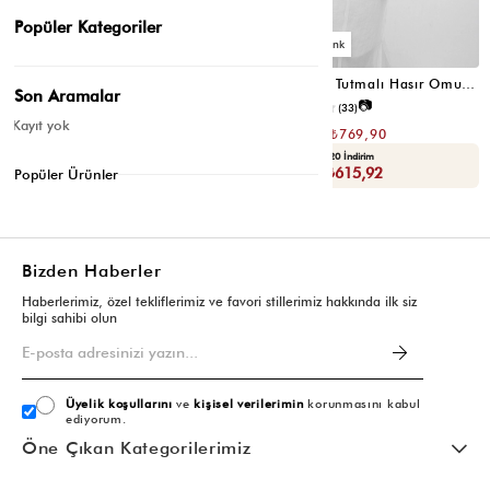
Popüler Kategoriler
3
3
Santa Elden Tutmalı Hasır Omuz Çantası Krem
Santa Elden Tutmalı Hasır Omuz Çantası Vizon
Son Aramalar
📷
📷
4.6
(12)
4.4
(33)
Kayıt yok
₺1.539,80
₺1.539,80
₺769,90
₺769,90
Seçili Ürünlerde Ek %30 İndirim
Yaza Özel Ek %20 İndirim
Sepette : ₺538,93
Sepette : ₺615,92
Popüler Ürünler
Bizden Haberler
Haberlerimiz, özel tekliflerimiz ve favori stillerimiz hakkında ilk siz
bilgi sahibi olun
Üyelik koşullarını
ve
kişisel verilerimin
korunmasını kabul
ediyorum.
Öne Çıkan Kategorilerimiz