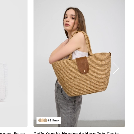
8
antası Beyaz
Duffy Kapaklı Handmade Hasır Tote Çanta Vizon