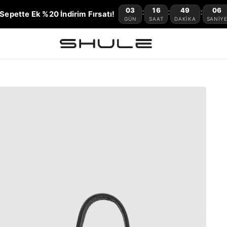
03
16
49
05
:
:
:
Sepette Ek %20 İndirim Fırsatı!
GÜN
SAAT
DAKIKA
SANIY