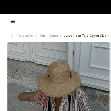
Anasayfa
Hasır Çanta
Jesse Hasır Tote Çanta Siyah