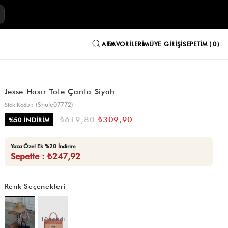
E
FAVORILERIM
ÜYE GIRIŞI
SEPETIM
0
Jesse Hasır Tote Çanta Siyah
(Shule07772)
Stok Kodu
₺619,80
₺309,90
%
50
İNDIRIM
Yaza Özel Ek %20 İndirim
Sepette : ₺247,92
Renk Seçenekleri
Tükendi
Tükendi