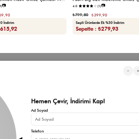
📷
📷
9)
4.0
(1)
₺799,80
69,90
₺399,90
0 İndirim
Seçili Ürünlerde Ek %30 İndirim
₺615,92
Sepette : ₺279,93
Kategorilerimiz
Müşteri Hizmetleri
Kurumsa
−
Sıkça Sorulan Sorular
Hakkımızd
Üyeliksiz Sipariş Takibi
Toptan Sat
Üyeliksiz Kolay İade
İnfluencer İ
KVKK Aydınlatma Metni
Blog
Çerez Politikası
Hemen Çevir, İndirimi Kap!
İade ve Değişim Şartları
Mesafeli Satış Sözleşmesi
Ad Soyad
İletişim
Gizlilik Politikası
Telefon