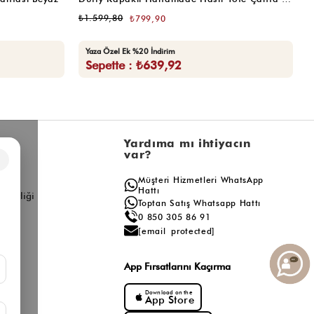
4.
₺1.599,80
₺799,90
₺
Yaza Özel Ek %20 İndirim
Sepette : ₺639,92
l
Yardıma mı ihtiyacın
var?
×
a
Müşteri Hizmetleri WhatsApp
ış
Hattı
ş Birliği
Toptan Satış Whatsapp Hattı
0 850 305 86 91
[email protected]
App Fırsatlarını Kaçırma
Download on the
App Store