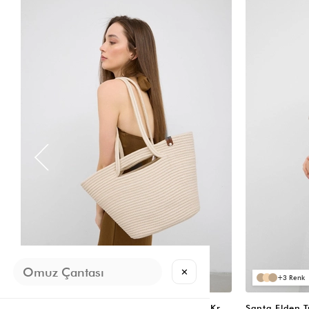
VIDEOLU
ÜRÜN
✕
3
3
Santa Elden Tutmalı Hasır Omuz Çantası Krem