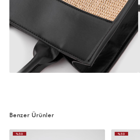
Benzer Ürünler
%50
%50