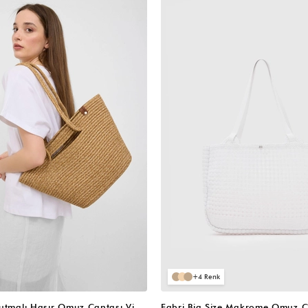
VIDEOLU
ÜRÜN
4
Santa Elden Tutmalı Hasır Omuz Çantası Vizon
Fabri Big Size Makrome Omuz Ç