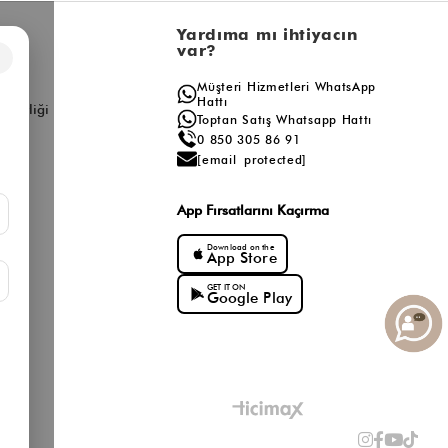
l
Yardıma mı ihtiyacın
var?
×
a
Müşteri Hizmetleri WhatsApp
ış
Hattı
ş Birliği
Toptan Satış Whatsapp Hattı
0 850 305 86 91
[email protected]
App Fırsatlarını Kaçırma
Download on the
App Store
GET IT ON
Google Play