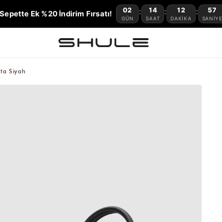
02
14
12
56
:
:
:
Sepette Ek %20 İndirim Fırsatı!
GÜN
SAAT
DAKIKA
SANIY
nta Siyah