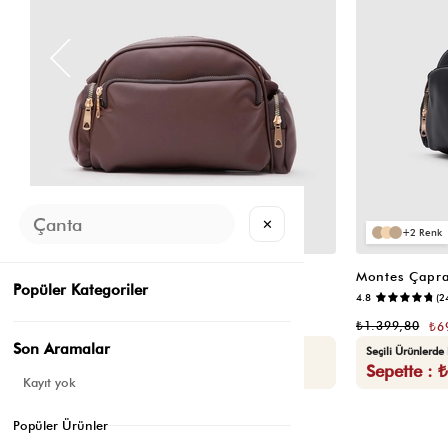
✕
2
2
Montes Çapraz Çanta Acı Kahve
Montes Çapra
Popüler Kategoriler
📷
5.0
(10)
4.8
(2
₺1.399,80
₺1.399,80
₺699,90
₺6
Son Aramalar
Seçili Ürünlerde Ek %30 İndirim
Seçili Ürünlerde
Sepette : ₺489,93
Sepette : 
Kayıt yok
Popüler Ürünler