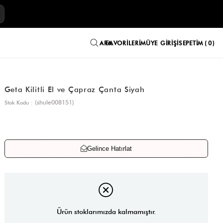
E
FAVORILERIM
ÜYE GIRIŞI
SEPETIM
0
Geta Kilitli El ve Çapraz Çanta Siyah
(shule008151)
Stok Kodu
Gelince Hatırlat
Ürün stoklarımızda kalmamıştır.