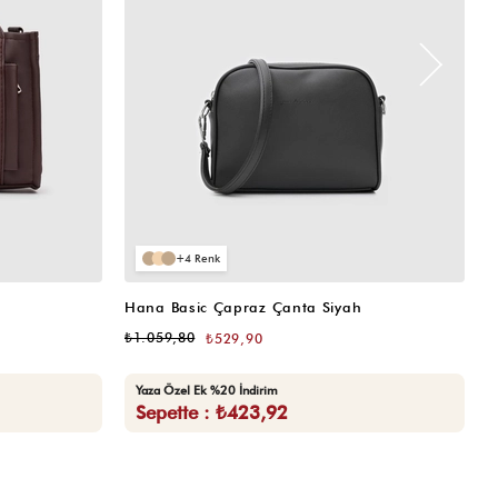
4
Hana Basic Çapraz Çanta Siyah
H
₺1.059,80
₺
₺529,90
Yaza Özel Ek %20 İndirim
Sepette : ₺423,92