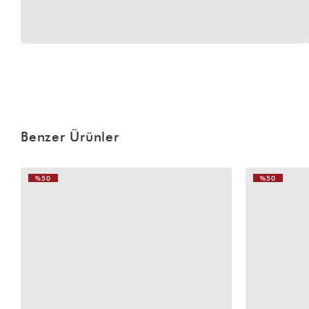
Benzer Ürünler
%50
%50
VIDEOLU
VIDEOLU
ÜRÜN
ÜRÜN