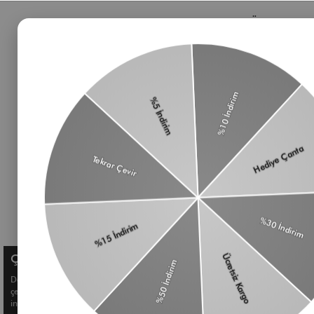
Bizden Haberler
Öne Çıkan 
Haberlerimiz, özel tekliflerimiz ve favori stillerimiz
Çanta
hakkında ilk siz bilgi sahibi olun
Omuz Çantası
Süet Çanta
Baget Çanta
Çapraz Çanta
Üyelik koşullarını
ve
kişisel verilerimin
Kadın Cüzdan
korunmasını kabul ediyorum.
Aksesuar
Kemer
Çerez Kullanımı
Deneyiminizi geliştirmek ve size kişiselleştirilmiş içerikler sunmak için
çerezler kullanıyoruz. Detaylı bilgi için
Çerez Politikamızı
inceleyebilirsiniz.
© Shule. All right reserved.