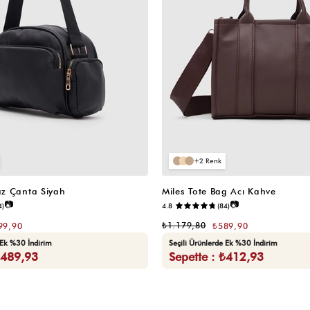
2
z Çanta Siyah
Miles Tote Bag Acı Kahve
📷
📷
4)
4.8
(84)
₺1.179,80
99,90
₺589,90
 Ek %30 İndirim
Seçili Ürünlerde Ek %30 İndirim
₺489,93
Sepette : ₺412,93