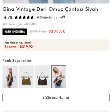
Gina Vintage Deri Omuz Çantası Siyah
📷
4.78
9
Değerlendirme
(shule008488)
Stok Kodu
₺799,80
₺399,90
%
50
İNDIRIM
Yaza Özel Ek %20 İndirim
Sepette : ₺319,92
Renk Seçenekleri
Tükendi
Tükendi
Tükendi
Tükendi
Gelince Hatırlat