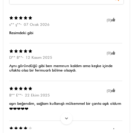
(0)
s** ş**
07 Ocak 2026
Resimdeki gibi
(0)
D** B**
12 Kasım 2025
Aynı göründüğü gibi ben memnun kaldım ama keşke içinde
ufakta olsa bir fermuarlı bölme olsaydı.
(0)
B** E**
22 Ekim 2025
aşırı beğendim, sağlam kullanışlı mükemmel bir çanta aşık oldum
❤️❤️❤️❤️❤️
(0)