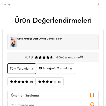
İletişim
Ürün Değerlendirmeleri
Gina Vintage Deri Omuz Çantası Siyah
📷
4.78
9
Değerlendirme
📷 Fotoğraflı Yorumlar
Tüm Yorumlar
(5)
(0)
(4)
(1)
Önerilen Sıralama