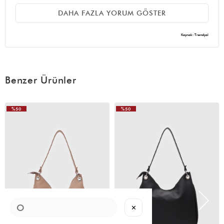
E** K**
21 Ekim 2025
DAHA FAZLA YORUM GÖSTER
ürün çok güzel ama içinde küçük bir fermuarlı bölme yok
Kaynak: Trendyol
(0)
Z** I**
09 Ekim 2025
Derisi gerçekten kaliteli fermuarlı sanmıştım ama değilmiş
Benzer Ürünler
yağmurda karda biraz sorun olabilir ama gayet güzel tablet ve
birçok şeyi sığdırabilirsiniz
%50
%50
VIDEOLU
ÜRÜN
✕