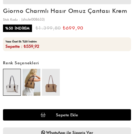
Giorno Charmlı Hasır Omuz Çantası Krem
(shule008633)
Stok Kodu
₺1.399,80
₺699,90
%
50
İNDIRIM
Yaza Özel Ek %20 İndirim
Sepette : ₺559,92
Renk Seçenekleri
WhatsApp ile Sipariş Ver