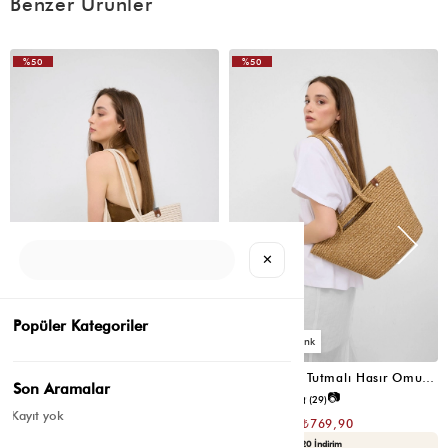
Benzer Ürünler
%50
%50
VIDEOLU
ÜRÜN
✕
Popüler Kategoriler
3
3
Santa Elden Tutmalı Hasır Omuz Çantası Krem
Santa Elden Tutmalı Hasır Omuz Çantası Vizon
Son Aramalar
📷
📷
4.9
(11)
4.8
(29)
Kayıt yok
₺1.539,80
₺1.539,80
₺769,90
₺769,90
Seçili Ürünlerde Ek %30 İndirim
Yaza Özel Ek %20 İndirim