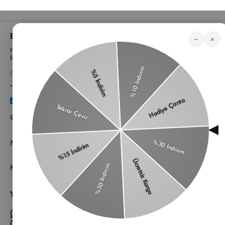
Bizden Haberler
−
×
Haberlerimiz, özel tekliflerimiz ve favori stillerimiz hakkında ilk siz
bilgi sahibi olun
Üyelik koşullarını
ve
kişisel verilerimin
korunmasını kabul
ediyorum.
Öne Çıkan Kategorilerimiz
Müşteri Hizmetleri
Kurumsal
Yardıma mı ihtiyacın var?
Müşteri Hizmetleri WhatsApp Hattı
Toptan Satış Whatsapp Hattı