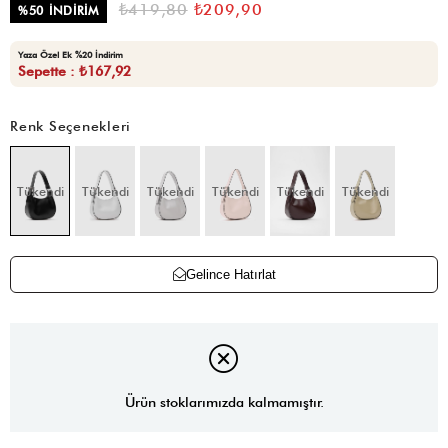
₺419,80
₺209,90
%
50
İNDIRIM
Yaza Özel Ek %20 İndirim
Sepette : ₺167,92
Renk Seçenekleri
Tükendi
Tükendi
Tükendi
Tükendi
Tükendi
Tükendi
Gelince Hatırlat
Ürün stoklarımızda kalmamıştır.