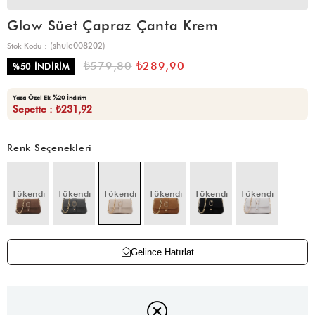
Glow Süet Çapraz Çanta Krem
(shule008202)
Stok Kodu
₺579,80
₺289,90
%
50
İNDIRIM
Yaza Özel Ek %20 İndirim
Sepette : ₺231,92
Renk Seçenekleri
Tükendi
Tükendi
Tükendi
Tükendi
Tükendi
Tükendi
Gelince Hatırlat