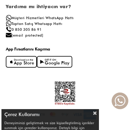
Yardıma mı ihtiyacın var?
Müşteri Hizmetleri WhatsApp Hattı
Toptan Satış Whatsapp Hattı
0 850 305 86 91
[email protected]
App Fırsatlarını Kaçırma
Download on the
GET IT ON
App Store
Google Play
Çerez Kullanımı
Deneyiminizi geliştirmek ve size kişiselleştirilmiş içerikler
sunmak için çerezler kullanıyoruz. Detaylı bilgi için