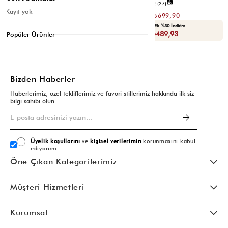
📷
📷
4.5
(12)
4.6
(27)
Kayıt yok
₺1.399,80
₺1.399,80
₺699,90
₺699,90
Seçili Ürünlerde Ek %30 İndirim
Seçili Ürünlerde Ek %30 İndirim
Sepette : ₺489,93
Sepette : ₺489,93
Popüler Ürünler
Bizden Haberler
Haberlerimiz, özel tekliflerimiz ve favori stillerimiz hakkında ilk siz
bilgi sahibi olun
Üyelik koşullarını
ve
kişisel verilerimin
korunmasını kabul
ediyorum.
Öne Çıkan Kategorilerimiz
Müşteri Hizmetleri
Kurumsal