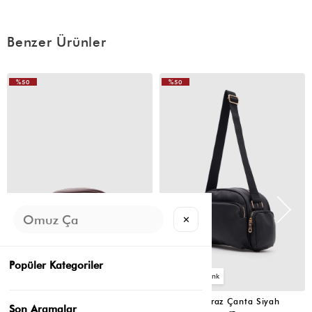
Benzer Ürünler
%50
%50
VIDEOLU
VIDEOLU
ÜRÜN
ÜRÜN
✕
Popüler Kategoriler
2
2
Montes Çapraz Çanta Acı Kahve
Montes Çapraz Çanta Siyah
Son Aramalar