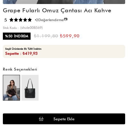
Grape Fularlı Omuz Çantası Acı Kahve
📷
5
2
Değerlendirme
(shule008569)
Stok Kodu
₺1.199,80
₺599,90
%
50
İNDIRIM
Seçili Ürünlerde Ek %30 İndirim
Sepette : ₺419,93
Renk Seçenekleri