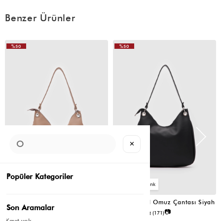
Benzer Ürünler
%50
%50
VIDEOLU
ÜRÜN
✕
Popüler Kategoriler
6
6
Valerie Oval Omuz Çantası Vizon
Valerie Oval Omuz Çantası Siyah
Son Aramalar
📷
📷
4.8
(6)
4.8
(171)
Kayıt yok