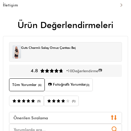
İletişim
Ürün Değerlendirmeleri
Guts Charmlı Salaş Omuz Çantası Bej
📷
4.8
10
Değerlendirme
📷 Fotoğraflı Yorumlar
Tüm Yorumlar
(6)
(3)
(5)
(1)
Önerilen Sıralama