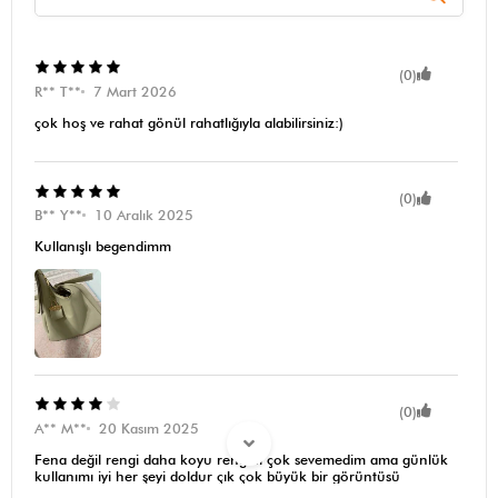
(0)
R** T**
7 Mart 2026
çok hoş ve rahat gönül rahatlığıyla alabilirsiniz:)
(0)
B** Y**
10 Aralık 2025
Kullanışlı begendimm
(0)
A** M**
20 Kasım 2025
Fena değil rengi daha koyu rengini çok sevemedim ama günlük
kullanımı iyi her şeyi doldur çık çok büyük bir görüntüsü
olmaması da iyi ama kalite de ona göre zaten fiyatı için normal