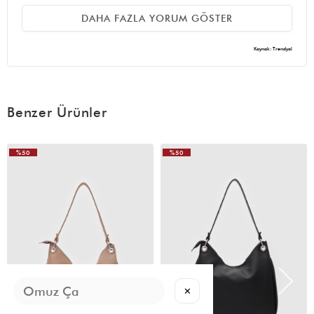
işte
DAHA FAZLA YORUM GÖSTER
Kaynak: Trendyol
Benzer Ürünler
(0)
A** A**
15 Kasım 2025
Çok beğendim
%50
%50
VIDEOLU
ÜRÜN
(0)
G** S**
12 Kasım 2025
çook beğendim tam istediğim gibi kurtarıcı ve şık bir çanta
✕