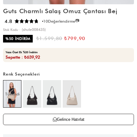
Guts Charmlı Salaş Omuz Çantası Bej
📷
4.8
10
Değerlendirme
(shule008435)
Stok Kodu
₺1.599,80
₺799,90
%
50
İNDIRIM
Yaza Özel Ek %20 İndirim
Sepette : ₺639,92
Renk Seçenekleri
Tükendi
Gelince Hatırlat